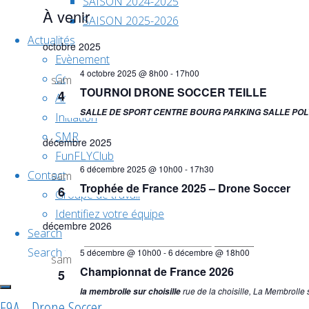
SAISON 2024-2025
À venir
SAISON 2025-2026
Sélectionnez
Actualités
octobre 2025
une
Evènement
4 octobre 2025 @ 8h00
-
17h00
date.
Compétition
sam
TOURNOI DRONE SOCCER TEILLE
4
Animation
SALLE DE SPORT CENTRE BOURG PARKING SALLE POLY
Initiation
SMR
décembre 2025
FunFLYClub
6 décembre 2025 @ 10h00
-
17h30
Contact
sam
Trophée de France 2025 – Drone Soccer
6
Groupe de travail
Identifiez votre équipe
décembre 2026
Search
Search for:
5 décembre @ 10h00
-
6 décembre @ 18h00
Search
sam
Championnat de France 2026
5
rue de la choisille, La Membrolle s
la membrolle sur choisille
F9A - Drone Soccer