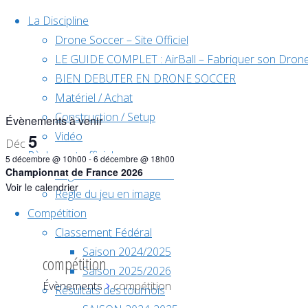
Skip to content
La Discipline
Drone Soccer – Site Officiel
LE GUIDE COMPLET : AirBall – Fabriquer son Drone
BIEN DEBUTER EN DRONE SOCCER
Matériel / Achat
Construction / Setup
Évènements à venir
Vidéo
5
Déc
Règlement officiel
5 décembre @ 10h00
-
6 décembre @ 18h00
Championnat de France 2026
Règlement F9A – Traduit
Voir le calendrier
Règle du jeu en image
Home
Compétition
Classement Fédéral
Saison 2024/2025
compétition
Saison 2025/2026
Évènements
compétition
Résultats des tournois