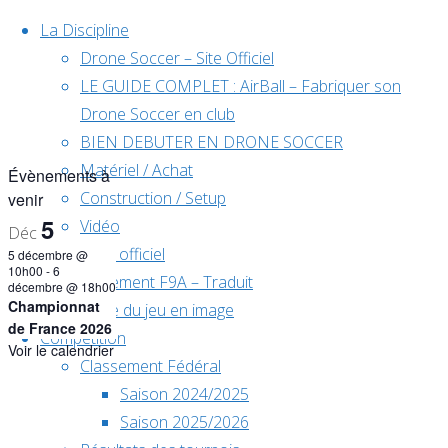
Skip to content
La Discipline
Drone Soccer – Site Officiel
LE GUIDE COMPLET : AirBall – Fabriquer son
Drone Soccer en club
BIEN DEBUTER EN DRONE SOCCER
Matériel / Achat
Évènements à
Construction / Setup
venir
5
Vidéo
Déc
Règlement officiel
5 décembre @
10h00
-
6
Règlement F9A – Traduit
décembre @ 18h00
Championnat
Règle du jeu en image
de France 2026
Compétition
Voir le calendrier
Classement Fédéral
Home
Saison 2024/2025
Évènements
Saison 2025/2026