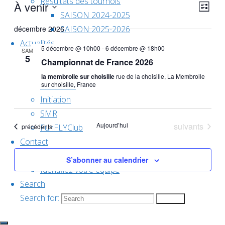
Résultats des tournois
À venir
Nav
Nav
Liste
SAISON 2024-2025
Sélectionnez
décembre 2026
SAISON 2025-2026
une
de
Actualités
par
5 décembre @ 10h00
-
6 décembre @ 18h00
date.
SAM
Evènement
5
Championnat de France 2026
Compétition
vue
la membrolle sur choisille
rue de la choisille, La Membrolle
Animation
sur choisille, France
cons
Initiation
Év
SMR
Évènements
Aujourd’hui
suivants
Évènements
précédents
FunFLYClub
Contact
Groupe de travail
S’abonner au calendrier
Identifiez votre équipe
Search
Search for:
Search