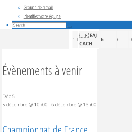
Groupe de travail
2
Identifiez votre équipe
🇫🇷
9
10
10
0
Search
FFC2
Search
for:
Search
🇫🇷
EAJ
10
6
6
0
CACH
Évènements à venir
Déc
5
5 décembre @ 10h00
-
6 décembre @ 18h00
Championnat de France