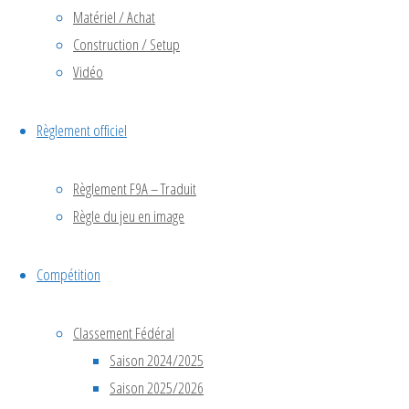
Matériel / Achat
Construction / Setup
Saison du
01/09/2025
Vidéo
au
31/08/2026
Règlement officiel
— équipes
FRA
Règlement F9A – Traduit
uniquement
Règle du jeu en image
— barème
25,18,15,12,10,8,6,4,2,1
Compétition
+ bonus
international
de 10 pts.
Classement Fédéral
Saison 2024/2025
#
Équipe
Points
Base
Saison 2025/2026
🇫🇷