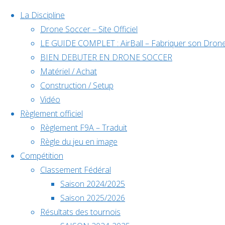
La Discipline
Drone Soccer – Site Officiel
LE GUIDE COMPLET : AirBall – Fabriquer son Drone
Skip
BIEN DEBUTER EN DRONE SOCCER
to
Matériel / Achat
content
Construction / Setup
Évènements
Vidéo
Règlement officiel
Règlement F9A – Traduit
à venir
Règle du jeu en image
Compétition
Classement Fédéral
Home
Classement
Saison 2024/2025
Déc
5
Back
Facebook
Championnat
Saison 2025/2026
5 décembre @
to
©2024 Drone Soccer
F9A-B –
Résultats des tournois
Classemen
10h00
-
6
Top