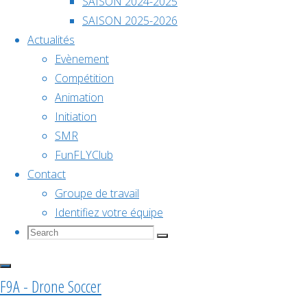
Saison
SAISON 2024-2025
décembre @
2025/2026
SAISON 2025-2026
18h00
Championn
Actualités
Evènement
Championnat
Compétition
F9A-
Animation
de
Initiation
B –
SMR
FunFLYClub
France
Contact
Saison
Groupe de travail
2026
Identifiez votre équipe
2025/2026
Search
Search
Search
for:
Voir le
F9A - Drone Soccer
calendrier