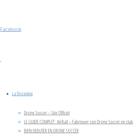
Classement
saison
Facebook
Drone
Soccer
France
La Discipline
2025-
Drone Soccer – Site Officiel
2026
LE GUIDE COMPLET : AirBall – Fabriquer son Drone Soccer en club
BIEN DEBUTER EN DRONE SOCCER