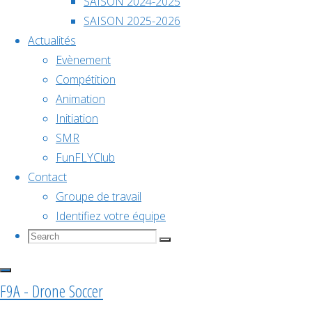
Évènements à venir
SAISON 2024-2025
2026
SAISON 2025-2026
Actualités
Evènement
Déc
5
Voir le calendrier
Compétition
5 décembre @ 10h00
-
6 décembre @ 18h00
Animation
Initiation
Championnat de France
SMR
FunFLYClub
Contact
2026
Groupe de travail
Identifiez votre équipe
Search
Search
Search
Voir le calendrier
for:
F9A - Drone Soccer
Articles