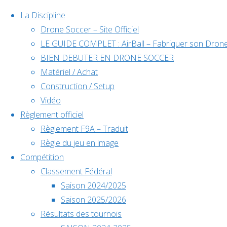
La Discipline
Drone Soccer – Site Officiel
LE GUIDE COMPLET : AirBall – Fabriquer son Drone
Skip
BIEN DEBUTER EN DRONE SOCCER
to
Matériel / Achat
content
Construction / Setup
Évènements à venir
Vidéo
Règlement officiel
Règlement F9A – Traduit
Règle du jeu en image
Déc
5
Compétition
5 décembre @ 10h00
-
6 décembre @ 18h00
Classement Fédéral
Saison 2024/2025
Back
Championnat de France
Saison 2025/2026
to
Résultats des tournois
Top