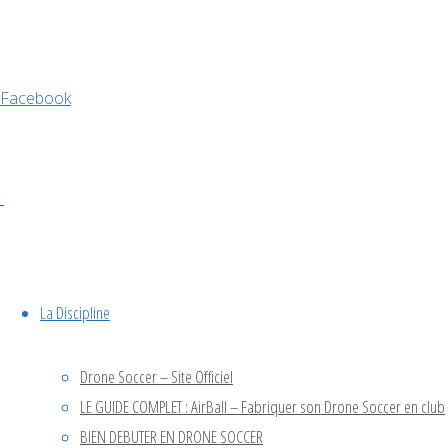
avril 2026
Facebook
décembre 2025
novembre 2025
octobre 2025
septembre 2025
juin 2025
avril 2025
octobre 2024
juillet 2024
La Discipline
mai 2024
Facebook
octobre 2023
Drone Soccer – Site Officiel
©2024 Drone So
juin 2023
LE GUIDE COMPLET : AirBall – Fabriquer son Drone Soccer en club
avril 2023
BIEN DEBUTER EN DRONE SOCCER