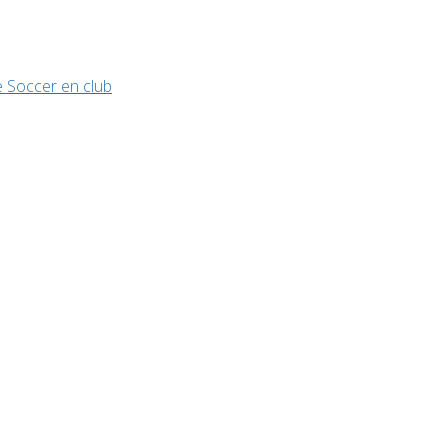
 Soccer en club
Home
Vidéo
Vidéo