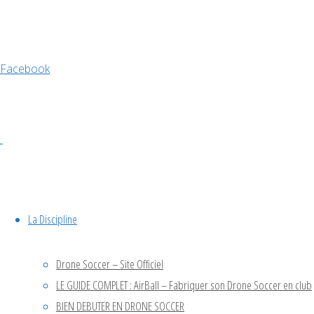
avril 2026
Facebook
décembre 2025
novembre 2025
octobre 2025
septembre 2025
juin 2025
avril 2025
octobre 2024
juillet 2024
La Discipline
mai 2024
octobre 2023
Drone Soccer – Site Officiel
juin 2023
LE GUIDE COMPLET : AirBall – Fabriquer son Drone Soccer en club
avril 2023
BIEN DEBUTER EN DRONE SOCCER
Facebook