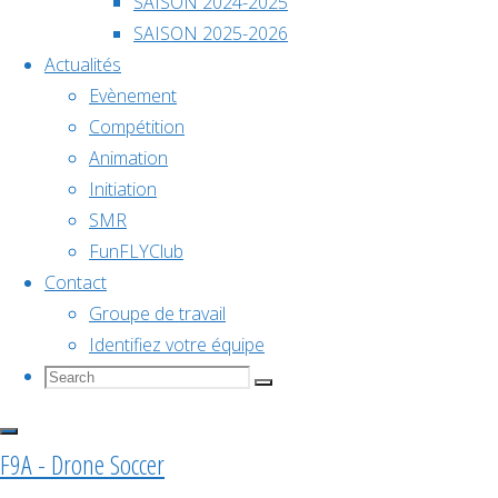
An
Évènements à venir
SAISON 2024-2025
2026
SAISON 2025-2026
Actualités
Evènement
Déc
5
Voir le calendrier
Compétition
5 décembre @ 10h00
-
6 décembre @ 18h00
Animation
Initiation
Championnat de France
SMR
FunFLYClub
Contact
2026
Groupe de travail
Identifiez votre équipe
Search
Search
Search
Voir le calendrier
for:
F9A - Drone Soccer
Articles