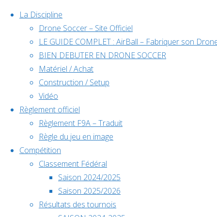
La Discipline
Drone Soccer – Site Officiel
LE GUIDE COMPLET : AirBall – Fabriquer son Drone
Skip
BIEN DEBUTER EN DRONE SOCCER
to
Matériel / Achat
content
Construction / Setup
Évènements à venir
Vidéo
Règlement officiel
Règlement F9A – Traduit
Règle du jeu en image
Déc
5
Compétition
5 décembre @ 10h00
-
6 décembre @ 18h00
Classement Fédéral
Home
2024
Saison 2024/2025
Back
Championnat de France
Saison 2025/2026
to
Résultats des tournois
Top