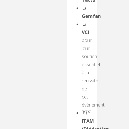
🤝
Gemfan
🤝
VCI
pour
leur
soutien
essentiel
à la
réussite
de
cet
événement
🇫🇷
FFAM
(Fédération