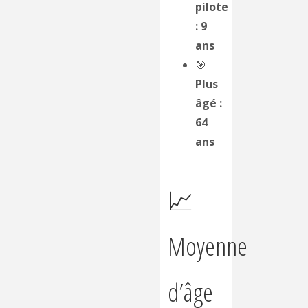
pilote
: 9
ans
🎯
Plus
âgé :
64
ans
📈
Moyenne
d’âge