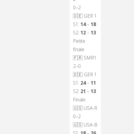
0–2
🇩🇪
GER 1
S1:
14
–
18
S2:
12
–
13
Petite
finale
🇫🇷
SMR1
2–0
🇩🇪
GER 1
S1:
24
–
11
S2:
21
–
13
Finale
🇺🇸
USA-R
0–2
🇺🇸
USA-B
S1:
18
–
26