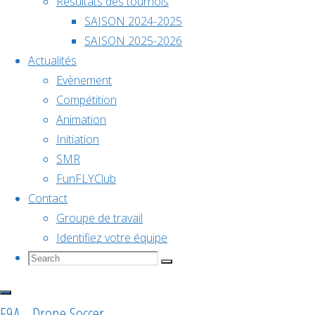
International
Résultats des tournois
décembre @
Drone
SAISON 2024-2025
18h00
Soccer
SAISON 2025-2026
F9A-B
Actualités
Championnat
Evènement
🏆
Compétition
de
Animation
Paris
Initiation
SMR
France
FunFLYClub
Open
Contact
2026
Groupe de travail
Internation
Identifiez votre équipe
Search
Search
Search
for:
Voir le
Drone
calendrier
F9A - Drone Soccer