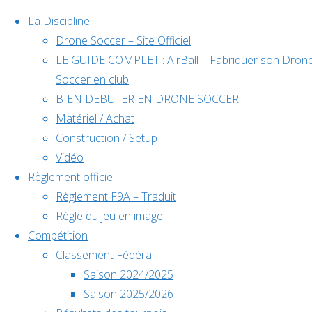
La Discipline
Drone Soccer – Site Officiel
LE GUIDE COMPLET : AirBall – Fabriquer son Dron
Skip
Soccer en club
to
BIEN DEBUTER EN DRONE SOCCER
content
Matériel / Achat
Évènements
Construction / Setup
Vidéo
Règlement officiel
à venir
Règlement F9A – Traduit
Règle du jeu en image
Compétition
Home
Compétition
Classement Fédéral
Déc
5
Back
Facebook
🏆 Paris
Saison 2024/2025
5 décembre @
to
©2024 Drone Soccer
Open
Saison 2025/2026
10h00
-
6
Top