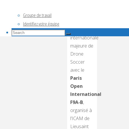
pour la
première
Groupe de travail
fois une
Identifiez votre équipe
compétition
Search
Search
internationale
for:
Search
majeure de
Drone
Soccer
avec le
Paris
Open
International
F9A-B
,
organisé à
l’ICAM de
Lieusaint