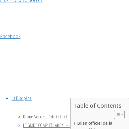
Soccer
F9A-
Facebook
B
compétition
,
F9A-B
,
fai
,
tournoi
La Discipline
Table of Contents
Drone Soccer – Site Officiel
Bilan officiel de la
LE GUIDE COMPLET : AirBall – Fabriquer son Drone Soccer en club