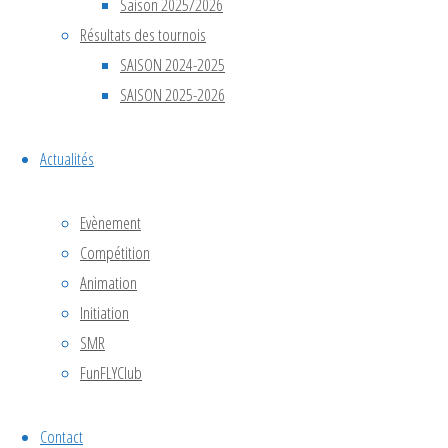
Bilan
Saison 2025/2026
Résultats des tournois
SAISON 2024-2025
officiel
SAISON 2025-2026
de la
Actualités
compétition
Evènement
Compétition
Animation
Initiation
Les 4 et
SMR
5 avril
FunFLYClub
2026, la
France a
Contact
accueilli