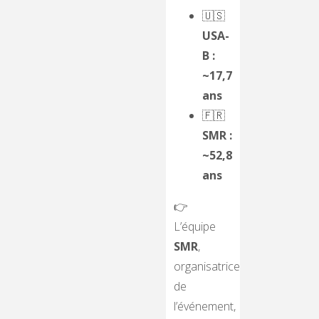
🇺🇸
USA-
B :
~17,7
ans
🇫🇷
SMR :
~52,8
ans
👉
L’équipe
SMR
,
organisatrice
de
l’événement,