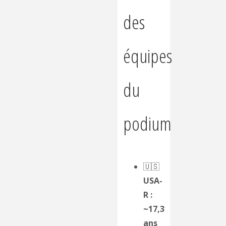
des
équipes
du
podium
🇺🇸
USA-
R :
~17,3
ans