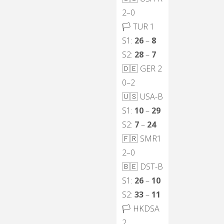
2–0
🏳
TUR 1
S1:
26
–
8
S2:
28
–
7
🇩🇪
GER 2
0–2
🇺🇸
USA-B
S1:
10
–
29
S2:
7
–
24
🇫🇷
SMR1
2–0
🇧🇪
DST-B
S1:
26
–
10
S2:
33
–
11
🏳
HKDSA
2