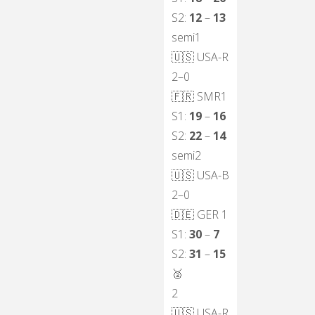
S2:
12
–
13
semi1
🇺🇸
USA-R
2–0
🇫🇷
SMR1
S1:
19
–
16
S2:
22
–
14
semi2
🇺🇸
USA-B
2–0
🇩🇪
GER 1
S1:
30
–
7
S2:
31
–
15
🥈
2
🇺🇸 USA-R