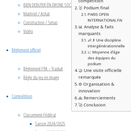
compétition
BIEN DEBUTER EN DRONE SOCCER
🥇 Podium final
Matériel / Achat
PARIS OPEN
INTERNATIONAL FAI
Construction / Setup
📊 Analyse & faits
Vidéo
marquants
👶👴 Une discipline
intergénérationnelle
Règlement officiel
📈 Moyenne d’âge
des équipes du
podium
Règlement F9A – Traduit
🤝 Une visite officielle
Règle du jeu en image
remarquée
⚙️ Organisation &
innovation
Compétition
🙏 Remerciements
🚀 Conclusion
Classement Fédéral
Saison 2024/2025