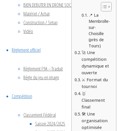
BIEN DEBUTER EN DRONE SOCCER
Matériel / Achat
📍 La
Membrolle-
Construction / Setup
sur-
Vidéo
Choisille
(près de
Tours)
Règlement officiel
🚀 Une
compétition
dynamique et
Règlement F9A – Traduit
ouverte
Règle du jeu en image
⚔️ Format du
tournoi
🥇
Compétition
Classement
final
🛠️ Une
Classement Fédéral
organisation
Saison 2024/2025
optimisée