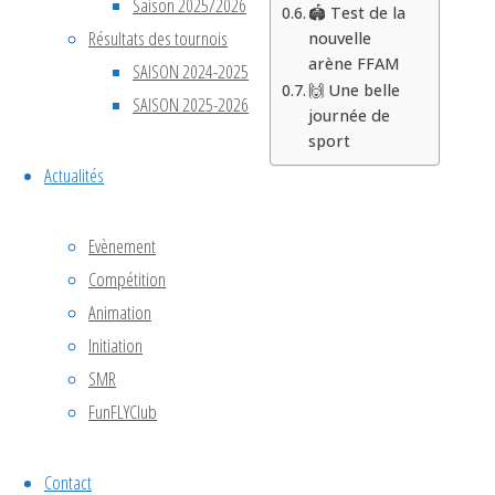
Saison 2025/2026
🏟️ Test de la
Résultats des tournois
nouvelle
arène FFAM
SAISON 2024-2025
🙌 Une belle
SAISON 2025-2026
journée de
sport
Actualités
📍 La
Evènement
Compétition
Membrolle-
Animation
Initiation
sur-
SMR
FunFLYClub
Choisille
Contact