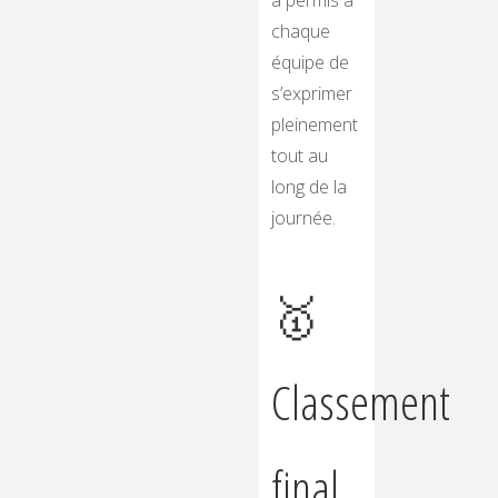
a permis à
chaque
équipe de
s’exprimer
pleinement
tout au
long de la
journée.
🥇
Classement
final