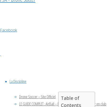
Soccer
– 25
Facebook
avril
2026
CACH37
,
La Discipline
compétition
,
tournoi
Drone Soccer – Site Officiel
Table of
LE GUIDE COMPLET : AirBall – Fabriquer son Drone Soccer en club
Contents