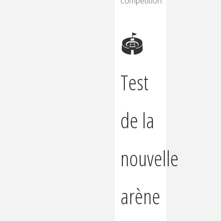
compétition.
🏟️
Test
de la
nouvelle
arène