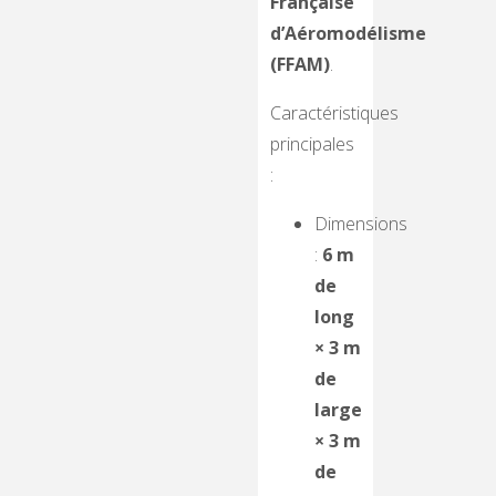
Française
d’Aéromodélisme
(FFAM)
.
Caractéristiques
principales
:
Dimensions
:
6 m
de
long
× 3 m
de
large
× 3 m
de