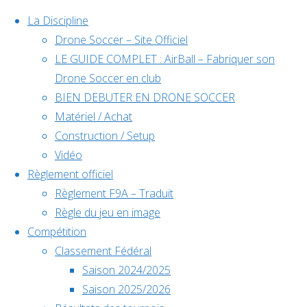
La Discipline
Drone Soccer – Site Officiel
LE GUIDE COMPLET : AirBall – Fabriquer son
Skip
Drone Soccer en club
to
BIEN DEBUTER EN DRONE SOCCER
content
Matériel / Achat
Évènements
Construction / Setup
Vidéo
Règlement officiel
à venir
Règlement F9A – Traduit
Règle du jeu en image
Compétition
Home
Compétition
Classement Fédéral
Déc
5
Back
Facebook
🏆 Tournoi
Saison 2024/2025
5 décembre @
to
©2024 Drone Soccer
National
Saison 2025/2026
10h00
-
6
Top