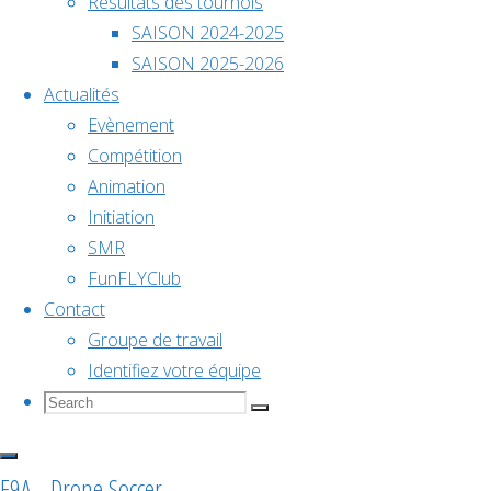
de Drone
Résultats des tournois
décembre @
Soccer –
SAISON 2024-2025
18h00
25 avril
SAISON 2025-2026
2026
Actualités
🏆
Championnat
Evènement
Compétition
Tournoi
de
Animation
Initiation
SMR
National
France
FunFLYClub
Contact
de
2026
Groupe de travail
Identifiez votre équipe
Search
Search
Drone
Search
for:
Voir le
calendrier
F9A - Drone Soccer