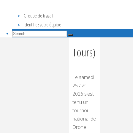
(près
Groupe de travail
Identifiez votre équipe
de
Search
Search
for:
Search
Tours)
Le samedi
25 avril
2026 s’est
tenu un
tournoi
national de
Drone