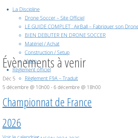
Skip to content
La Discipline
Drone Soccer – Site Officiel
LE GUIDE COMPLET : AirBall – Fabriquer son Drone
BIEN DEBUTER EN DRONE SOCCER
Matériel / Achat
Construction / Setup
Évènements à venir
Vidéo
Règlement officiel
Règlement F9A – Traduit
Déc
5
Règle du jeu en image
5 décembre @ 10h00
-
6 décembre @ 18h00
Compétition
Championnat de France
Classement Fédéral
Saison 2024/2025
2026
Saison 2025/2026
Home
Résultats des tournois
Voir le calendrier