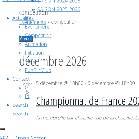
SAISON 2024-2025
SAISON 2025-2026
compétition
Actualités
compétition
Évènements
Evènement
Compétition
À venir
Animation
Sélectionnez
Initiation
une
décembre 2026
SMR
date.
FunFLYClub
Contact
5 décembre @ 10h00
-
6 décembre @ 18h00
sam
Groupe de travail
5
Championnat de France 20
Identifiez votre équipe
Search
Search for:
Search
la membrolle sur choisille
rue de la choisille, 
F9A - Drone Soccer