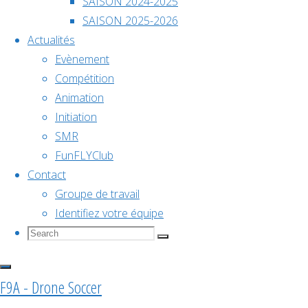
Évènements à venir
SAISON 2024-2025
2026
SAISON 2025-2026
Actualités
Evènement
Déc
5
Voir le calendrier
Compétition
5 décembre @ 10h00
-
6 décembre @ 18h00
Animation
Initiation
Championnat de France
SMR
FunFLYClub
Contact
2026
Groupe de travail
Facebook
Identifiez votre équipe
©2024 Drone So
Search
Search
Search
Voir le calendrier
for:
F9A - Drone Soccer
Articles