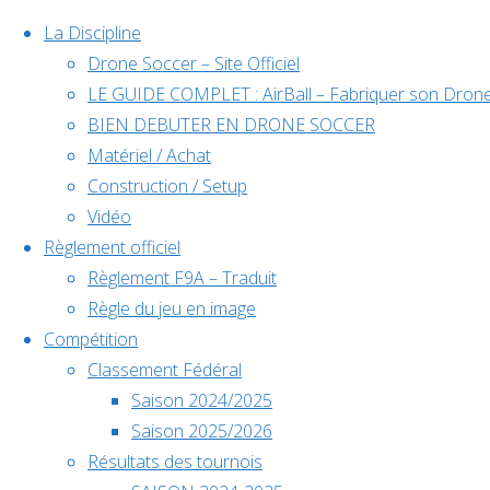
La Discipline
Drone Soccer – Site Officiel
LE GUIDE COMPLET : AirBall – Fabriquer son Drone
Skip
BIEN DEBUTER EN DRONE SOCCER
to
Matériel / Achat
content
Construction / Setup
Évènements à venir
Vidéo
Règlement officiel
Règlement F9A – Traduit
Règle du jeu en image
Déc
5
Compétition
5 décembre @ 10h00
-
6 décembre @ 18h00
Classement Fédéral
Saison 2024/2025
Back
Championnat de France
Saison 2025/2026
to
Résultats des tournois
Top