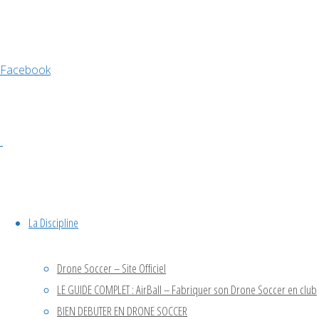
avril 2026
Facebook
décembre 2025
novembre 2025
octobre 2025
septembre 2025
juin 2025
avril 2025
octobre 2024
juillet 2024
La Discipline
mai 2024
octobre 2023
Drone Soccer – Site Officiel
juin 2023
LE GUIDE COMPLET : AirBall – Fabriquer son Drone Soccer en club
avril 2023
BIEN DEBUTER EN DRONE SOCCER