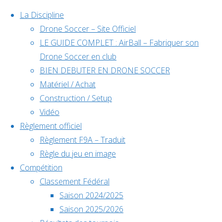
La Discipline
Drone Soccer – Site Officiel
LE GUIDE COMPLET : AirBall – Fabriquer son
Skip
Drone Soccer en club
to
BIEN DEBUTER EN DRONE SOCCER
content
Matériel / Achat
Évènements
Construction / Setup
Vidéo
Règlement officiel
à venir
Règlement F9A – Traduit
Règle du jeu en image
Compétition
Home
Classement Fédéral
Déc
5
Back
Facebook
Joueur
Saison 2024/2025
5 décembre @
to
©2024 Drone Soccer
Saison 2025/2026
BOLLON
BOLLON
10h00
-
6
Top