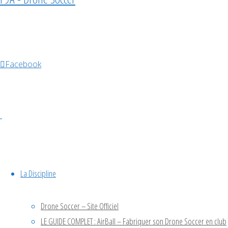
DroneSoccer
Saisons
2025
Facebook
Évènements à venir
Déc
5
5 décembre @ 10h00
-
6 décembre @ 18h00
La Discipline
Championnat de France
Drone Soccer – Site Officiel
LE GUIDE COMPLET : AirBall – Fabriquer son Drone Soccer en club