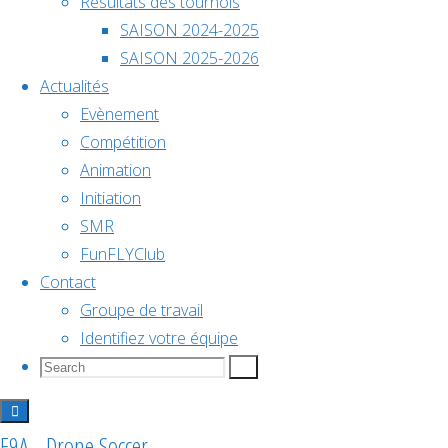
Résultats des tournois
OLIVIER
décembre @
SAISON 2024-2025
18h00
OLIVIER
SAISON 2025-2026
Actualités
Championnat
Evènement
Compétition
de
Animation
Initiation
Nom
SMR
BOLLON
France
FunFLYClub
OLIVIER
Contact
Position
2026
Groupe de travail
Défenseur
Identifiez votre équipe
L'équipe
Search
Search
Search
actuelle
for:
SMR1
Voir le
calendrier
Ligues
F9A - Drone Soccer