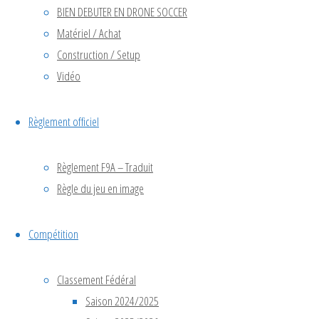
2026
BIEN DEBUTER EN DRONE SOCCER
Matériel / Achat
Construction / Setup
Voir le calendrier
Vidéo
Articles
Règlement officiel
Règlement F9A – Traduit
Règle du jeu en image
avril 2026
décembre 2025
Compétition
novembre 2025
octobre 2025
septembre 2025
Classement Fédéral
juin 2025
Saison 2024/2025
avril 2025