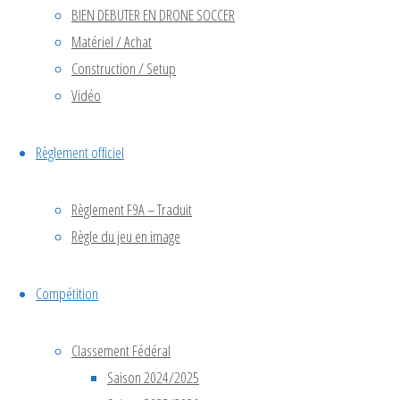
BIEN DEBUTER EN DRONE SOCCER
Voir le calendrier
Matériel / Achat
Construction / Setup
Vidéo
Articles
Règlement officiel
avril 2026
Règlement F9A – Traduit
décembre 2025
Règle du jeu en image
novembre 2025
octobre 2025
septembre 2025
Compétition
juin 2025
avril 2025
Classement Fédéral
octobre 2024
Saison 2024/2025
juillet 2024