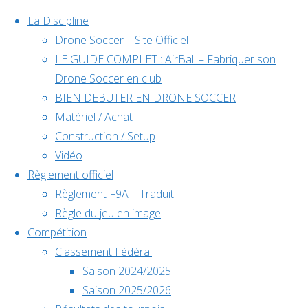
La Discipline
Drone Soccer – Site Officiel
LE GUIDE COMPLET : AirBall – Fabriquer son
Skip
Drone Soccer en club
to
BIEN DEBUTER EN DRONE SOCCER
content
Matériel / Achat
Évènements
Construction / Setup
Vidéo
Règlement officiel
à venir
Règlement F9A – Traduit
Règle du jeu en image
Compétition
Home
Classement Fédéral
Déc
5
Back
Facebook
Joueur
Saison 2024/2025
5 décembre @
to
©2024 Drone Soccer
Saison 2025/2026
Guillaume
Guillaume
10h00
-
6
Top