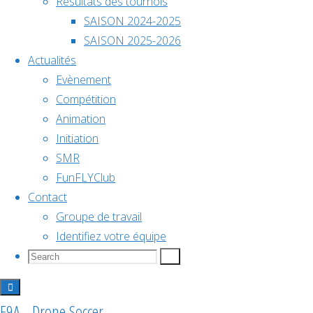
Résultats des tournois
Bailleau
décembre @
SAISON 2024-2025
18h00
Bailleau
SAISON 2025-2026
Actualités
Championnat
Evènement
Compétition
de
Animation
Initiation
Nom
SMR
Guillaume
France
FunFLYClub
Bailleau
Contact
L'équipe
2026
Groupe de travail
actuelle
Identifiez votre équipe
FFC1
Search
Search
Search
Ligues
for:
DroneSoccer
Voir le
calendrier
Saisons
F9A - Drone Soccer