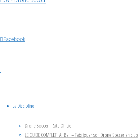
2025
Évènements à venir
Facebook
Déc
5
5 décembre @ 10h00
-
6 décembre @ 18h00
Championnat de France
La Discipline
2026
Drone Soccer – Site Officiel
LE GUIDE COMPLET : AirBall – Fabriquer son Drone Soccer en club