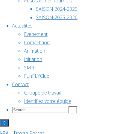
Résultats des tournois
Marc
décembre @
SAISON 2024-2025
18h00
Marc
SAISON 2025-2026
Actualités
Championnat
Evènement
Compétition
de
Animation
Initiation
Nom
SMR
Onzon
France
FunFLYClub
Marc
Contact
L'équipe
2026
Groupe de travail
actuelle
Identifiez votre équipe
SMR2
Search
Search
Search
Ligues
for:
DroneSoccer
Voir le
calendrier
Saisons
F9A - Drone Soccer