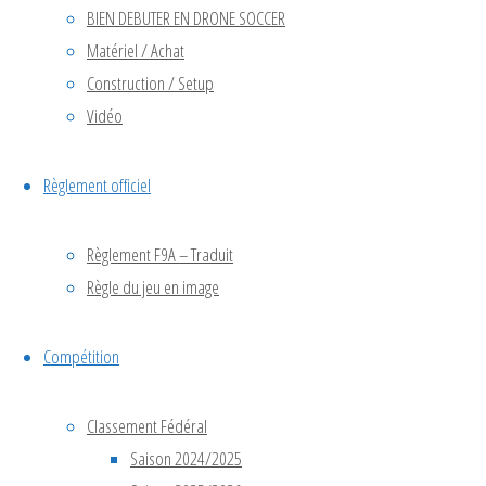
BIEN DEBUTER EN DRONE SOCCER
Voir le calendrier
Matériel / Achat
Construction / Setup
Vidéo
Articles
Règlement officiel
avril 2026
Règlement F9A – Traduit
décembre 2025
Règle du jeu en image
novembre 2025
octobre 2025
septembre 2025
Compétition
juin 2025
avril 2025
Classement Fédéral
octobre 2024
Saison 2024/2025
juillet 2024