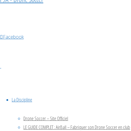
2025
Évènements à venir
Facebook
Déc
5
5 décembre @ 10h00
-
6 décembre @ 18h00
Championnat de France
La Discipline
2026
Drone Soccer – Site Officiel
LE GUIDE COMPLET : AirBall – Fabriquer son Drone Soccer en club