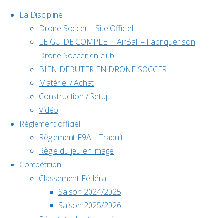
La Discipline
Drone Soccer – Site Officiel
LE GUIDE COMPLET : AirBall – Fabriquer son
Skip
Drone Soccer en club
to
BIEN DEBUTER EN DRONE SOCCER
content
Matériel / Achat
Évènements
Construction / Setup
Vidéo
Règlement officiel
à venir
Règlement F9A – Traduit
Règle du jeu en image
Compétition
Home
Classement Fédéral
Déc
5
Back
Facebook
Joueur
Saison 2024/2025
5 décembre @
to
©2024 Drone Soccer
Saison 2025/2026
Onzon
Onzon
10h00
-
6
Top