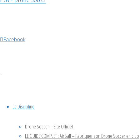
2025
Évènements à venir
Facebook
Déc
5
5 décembre @ 10h00
-
6 décembre @ 18h00
Championnat de France
La Discipline
2026
Drone Soccer – Site Officiel
LE GUIDE COMPLET : AirBall – Fabriquer son Drone Soccer en club