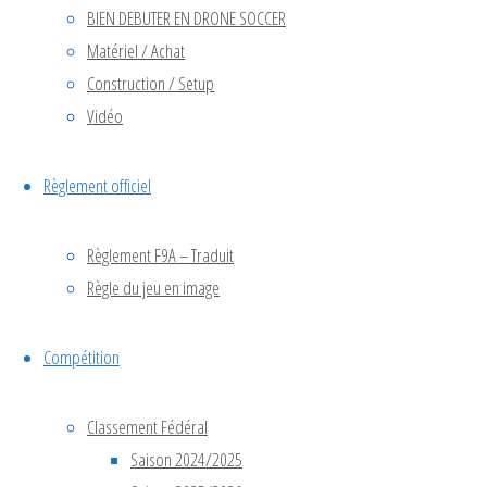
BIEN DEBUTER EN DRONE SOCCER
Voir le calendrier
Matériel / Achat
Construction / Setup
Vidéo
Articles
Règlement officiel
avril 2026
Règlement F9A – Traduit
décembre 2025
Règle du jeu en image
novembre 2025
octobre 2025
septembre 2025
Compétition
juin 2025
avril 2025
Classement Fédéral
octobre 2024
Saison 2024/2025
juillet 2024