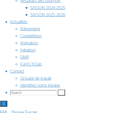
Résultats des tournois
Frédéric
décembre @
SAISON 2024-2025
18h00
Frédéric
SAISON 2025-2026
Actualités
Championnat
Evènement
Compétition
de
Animation
Initiation
Nom
SMR
Theurel
France
FunFLYClub
Frédéric
Contact
L'équipe
2026
Groupe de travail
actuelle
Identifiez votre équipe
FFC1
Search
Search
Search
Ligues
for:
DroneSoccer
Voir le
calendrier
Saisons
F9A - Drone Soccer