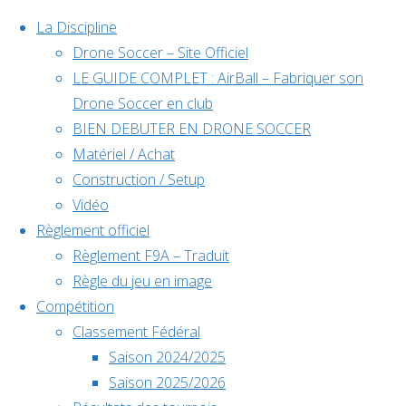
La Discipline
Drone Soccer – Site Officiel
LE GUIDE COMPLET : AirBall – Fabriquer son
Skip
Drone Soccer en club
to
BIEN DEBUTER EN DRONE SOCCER
content
Matériel / Achat
Évènements
Construction / Setup
Vidéo
Règlement officiel
à venir
Règlement F9A – Traduit
Règle du jeu en image
Compétition
Home
Classement Fédéral
Déc
5
Back
Facebook
Joueur
Saison 2024/2025
5 décembre @
to
©2024 Drone Soccer
Saison 2025/2026
Theurel
Theurel
10h00
-
6
Top