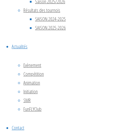
Saison 2025/2026
novembre
Résultats des tournois
en soirée,
SAISON 2024-2025
avant de
SAISON 2025-2026
rejoindre
l’hôtel
Actualités
Atour situé
à une
quinzaine
Evènement
de minutes
Compétition
du
Animation
Shanghai
Initiation
Stadium
SMR
Indoor.
FunFLYClub
Pas …
"RÉCAP
Lire la suite
Contact