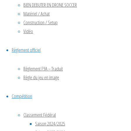
À
BIEN DEBUTER EN DRONE SOCCER
Matériel / Achat
SHANGHAI
Construction / Setup
–
Vidéo
2025
Règlement officiel
fai
,
WDSC
Règlement F9A – Traduit
Règle du jeu en image
Après un
long vol
Compétition
vers
Shanghai,
l’équipe est
Classement Fédéral
arrivée le
Saison 2024/2025
11