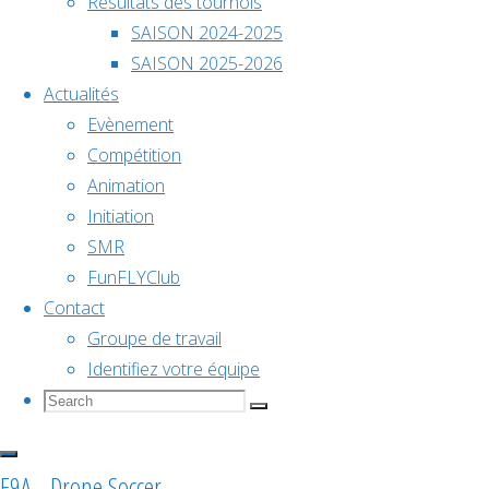
Résultats des tournois
SAISON 2024-2025
SAISON 2025-2026
Il n’y a
WDSC
Actualités
pas
Evènement
d’évènements
Compétition
à venir.
Animation
Initiation
SMR
FunFLYClub
Contact
Groupe de travail
Identifiez votre équipe
Search
Search
Search
for:
RÉCAP
F9A - Drone Soccer