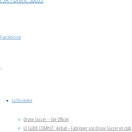
COMPLET
DU
CHAMPIONNA
Facebook
DU
MONDE
DE
DRONE
La Discipline
SOCCER
Drone Soccer – Site Officiel
LE GUIDE COMPLET : AirBall – Fabriquer son Drone Soccer en club