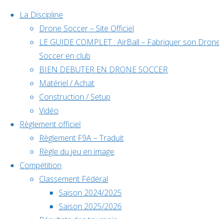
La Discipline
Drone Soccer – Site Officiel
LE GUIDE COMPLET : AirBall – Fabriquer son Dron
Skip
Soccer en club
to
BIEN DEBUTER EN DRONE SOCCER
content
Matériel / Achat
Évènements
Construction / Setup
Vidéo
Règlement officiel
à venir
Règlement F9A – Traduit
Règle du jeu en image
Compétition
Home
Posts tagged
Classement Fédéral
Back
Facebook
"WDSC"
Saison 2024/2025
to
©2024 Drone Soccer
Saison 2025/2026
Étiquette :
Top