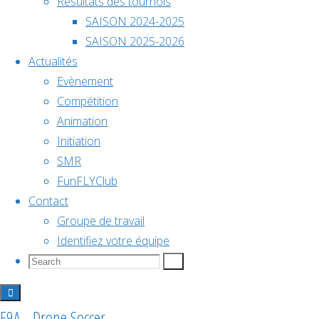
Résultats des tournois
décembre @
SAISON 2024-2025
18h00
SAISON 2025-2026
Actualités
Championnat
Evènement
Évènements à venir
Compétition
de
Animation
Initiation
Déc
5
SMR
France
5 décembre @ 10h00
-
6 décembre @ 18h00
FunFLYClub
Contact
2026
Groupe de travail
Championnat de France
Identifiez votre équipe
Search
Search
Search
2026
for:
Voir le
calendrier
F9A - Drone Soccer