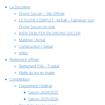
La Discipline
Drone Soccer – Site Officiel
LE GUIDE COMPLET : AirBall – Fabriquer son
Skip
Drone Soccer en club
to
BIEN DEBUTER EN DRONE SOCCER
content
Matériel / Achat
Évènements
Construction / Setup
Vidéo
Règlement officiel
à venir
Règlement F9A – Traduit
Règle du jeu en image
Compétition
Home
Classement Fédéral
Déc
5
Back
Facebook
Équipe
Saison 2024/2025
5 décembre @
to
©2024 Drone Soccer
Saison 2025/2026
EDN
EDN
10h00
-
6
Top