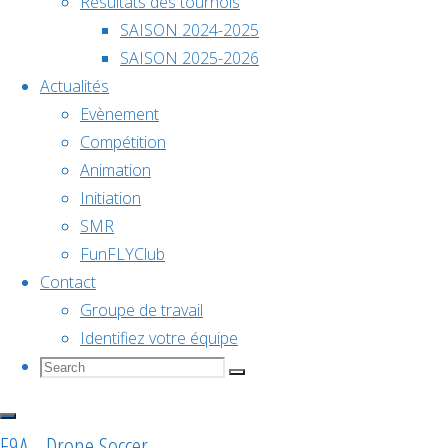
Stade
Résultats des tournois
décembre @
Charlety
SAISON 2024-2025
18h00
Paris
SAISON 2025-2026
Animation
Actualités
Championnat
Evènement
PFC
Compétition
de
Animation
Initiation
–
SMR
France
FunFLYClub
Stade
Contact
2026
Groupe de travail
Identifiez votre équipe
Charlety
Search
Search
Search
for:
Voir le
Paris
calendrier
F9A - Drone Soccer