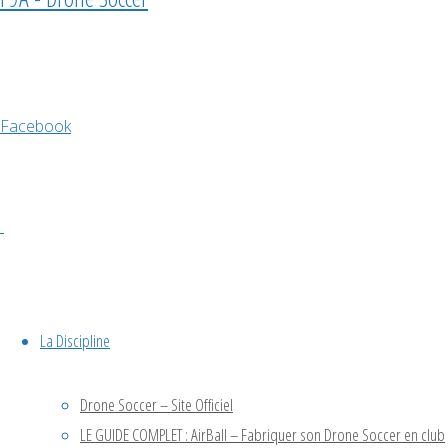
Facebook
Meeting Air
Legend –
SMR
1ERE
COMPETITION
F9A-B –
CHESSY 77
La Discipline
Évènements à venir
Drone Soccer – Site Officiel
LE GUIDE COMPLET : AirBall – Fabriquer son Drone Soccer en club