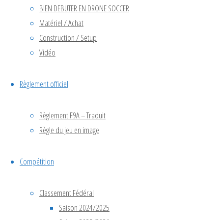
BIEN DEBUTER EN DRONE SOCCER
Matériel / Achat
Déc
5
Construction / Setup
5 décembre @ 10h00
-
6 décembre @ 18h00
Vidéo
Championnat de France
Règlement officiel
2026
Règlement F9A – Traduit
Règle du jeu en image
Voir le calendrier
Compétition
Articles
Classement Fédéral
Saison 2024/2025