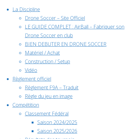
La Discipline
Drone Soccer – Site Officiel
LE GUIDE COMPLET : AirBall – Fabriquer son
Skip
Drone Soccer en club
to
BIEN DEBUTER EN DRONE SOCCER
content
Matériel / Achat
Évènements
Construction / Setup
Vidéo
Règlement officiel
à venir
Règlement F9A – Traduit
Règle du jeu en image
Compétition
Home
Animation
Classement Fédéral
Déc
5
Back
Facebook
Animation
Saison 2024/2025
5 décembre @
to
©2024 Drone Soccer
PFC –
Saison 2025/2026
10h00
-
6
Top