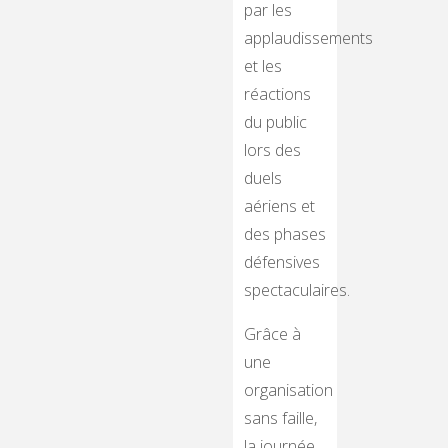
par les
applaudissements
et les
réactions
du public
lors des
duels
aériens et
des phases
défensives
spectaculaires.
Grâce à
une
organisation
sans faille,
la journée