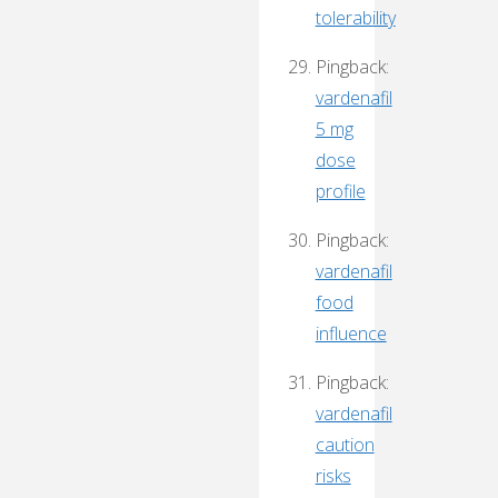
tolerability
Pingback:
vardenafil
5 mg
dose
profile
Pingback:
vardenafil
food
influence
Pingback:
vardenafil
caution
risks