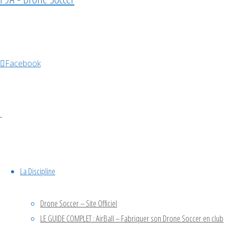
de
compétitio
Facebook
à
Teillé
La Discipline
tournoi
Ce week-
Drone Soccer – Site Officiel
end, le club
LE GUIDE COMPLET : AirBall – Fabriquer son Drone Soccer en club
Teillé-