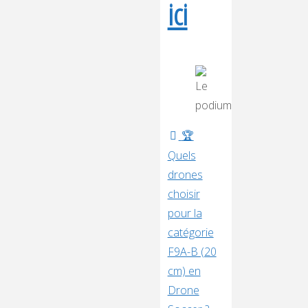
ici
🏆
Quels
drones
choisir
pour la
catégorie
F9A-B (20
cm) en
Drone