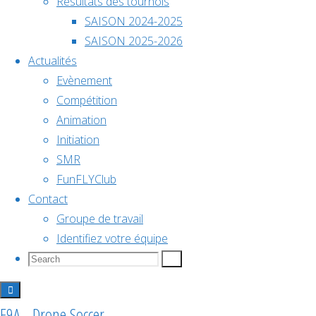
Résultats des tournois
Soccer :
décembre @
SAISON 2024-2025
belle
18h00
SAISON 2025-2026
journée de
Actualités
compétition
Championnat
Evènement
à Teillé
Drone
Compétition
de
Animation
Soccer
Initiation
SMR
France
FunFLYClub
:
Contact
2026
Groupe de travail
belle
Identifiez votre équipe
Search
Search
Search
for:
Voir le
journée
calendrier
F9A - Drone Soccer