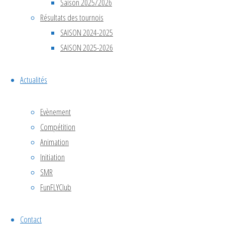
Saison 2025/2026
deux
Résultats des tournois
formations
SAISON 2024-2025
d’Île-de-
SAISON 2025-2026
France,
une équipe
Actualités
de Tours,
ainsi que
deux
Evènement
équipes
Compétition
locales
Animation
représentant
Initiation
la ville
SMR
organisatrice.
FunFLYClub
Sous un
grand ciel
Contact