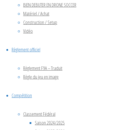
BIEN DEBUTER EN DRONE SOCCER
aéro
Matériel / Achat
accueillait
Construction / Setup
une belle
Vidéo
journée de
Drone
Soccer
,
Règlement officiel
réunissant
sept
Règlement F9A – Traduit
équipes
Règle du jeu en image
venues de
différentes
Compétition
régions. On
retrouvait
notamment
Classement Fédéral
une équipe
Saison 2024/2025
de Nantes,