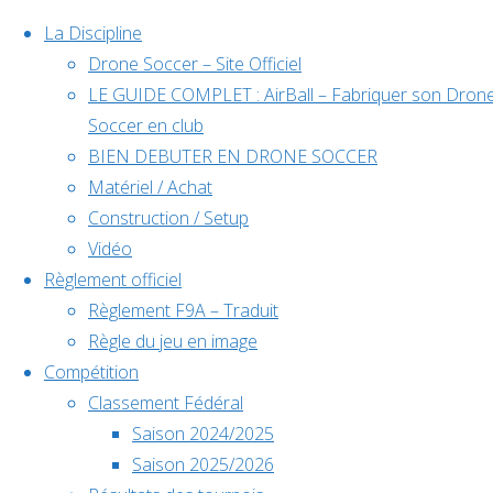
La Discipline
Drone Soccer – Site Officiel
LE GUIDE COMPLET : AirBall – Fabriquer son Dron
Skip
Soccer en club
to
BIEN DEBUTER EN DRONE SOCCER
content
Matériel / Achat
Évènements
Construction / Setup
Vidéo
Règlement officiel
à venir
Règlement F9A – Traduit
Règle du jeu en image
Compétition
Home
Classement Fédéral
Déc
5
Back
Facebook
Compétition
Saison 2024/2025
5 décembre @
to
©2024 Drone Soccer
Drone
Saison 2025/2026
10h00
-
6
Top