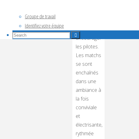
bleu, le
public est
Groupe de travail
venu
Identifiez votre équipe
nombreux
Search
Search
encourager
for:
Search
les pilotes.
Les matchs
se sont
enchaînés
dans une
ambiance à
la fois
conviviale
et
électrisante,
rythmée