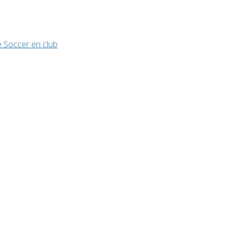
 Soccer en club
Home
Évènement
Trophée de France 2025 – Drone Soccer