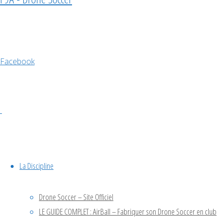
Détails
Facebook
Date :
6 décembre 2025
Heure :
10h00 - 17h30
Catégorie d’Évènement:
compétition
Évènement Tags:
La Discipline
Trophée de france
Drone Soccer – Site Officiel
Organisateur
LE GUIDE COMPLET : AirBall – Fabriquer son Drone Soccer en club