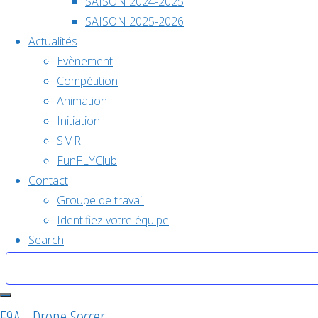
SAISON 2024-2025
SAISON 2025-2026
Trophée de France 2025 – D
Actualités
Evènement
Compétition
Animation
6 décembre 2025 @ 10h00
-
17
Initiation
SMR
FunFLYClub
Contact
«
TOURNOI DRONE SOCCER TEILLE
Groupe de travail
PARIS OPEN INTERNATIONAL DRONE SOCCER F9A-B
Identifiez votre équipe
Search
Search for:
Search
F9A - Drone Soccer