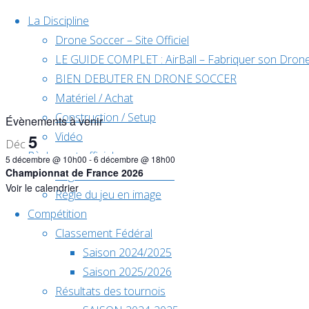
Skip to content
La Discipline
Drone Soccer – Site Officiel
LE GUIDE COMPLET : AirBall – Fabriquer son Drone
BIEN DEBUTER EN DRONE SOCCER
Matériel / Achat
Construction / Setup
Évènements à venir
Vidéo
5
Déc
Règlement officiel
5 décembre @ 10h00
-
6 décembre @ 18h00
Championnat de France 2026
Règlement F9A – Traduit
Voir le calendrier
Règle du jeu en image
Compétition
Classement Fédéral
« Tous les Évènements
Saison 2024/2025
Saison 2025/2026
Cet évènement est passé.
Résultats des tournois