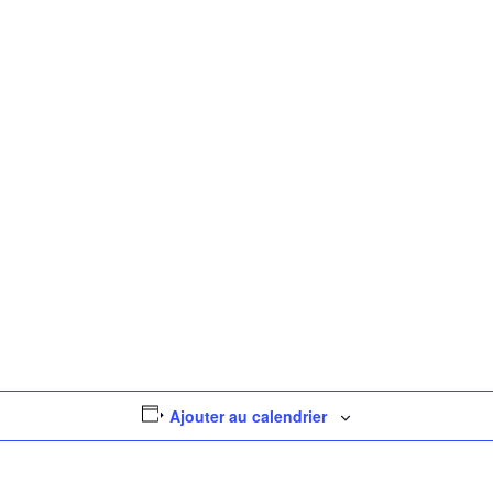
rone Soccer
h30
»
Ajouter au calendrier