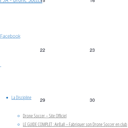
15
16
évènement,
évènement,
Facebook
0
0
22
23
évènement,
évènement,
La Discipline
0
0
29
30
évènement,
évènement,
Drone Soccer – Site Officiel
LE GUIDE COMPLET : AirBall – Fabriquer son Drone Soccer en club