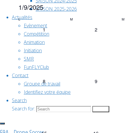
SAISON 2024-2025
1/9/2025
SAISON 2025-2026
Sélectionnez
Actualités
L
M
M
Calendrier
une
Evènement
0
0
1
2
date.
Compétition
évènement,
évènement,
Animation
de
Initiation
SMR
FunFLYClub
Évènements
Contact
0
0
8
9
Groupe de travail
évènement,
évènement,
Identifiez votre équipe
Search
Search for:
Search
F9A - Drone Soccer
0
0