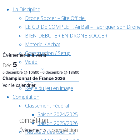
Skip to content
La Discipline
Drone Soccer – Site Officiel
LE GUIDE COMPLET : AirBall – Fabriquer son Drone
BIEN DEBUTER EN DRONE SOCCER
Matériel / Achat
Construction / Setup
Évènements à venir
Vidéo
5
Déc
Règlement officiel
5 décembre @ 10h00
-
6 décembre @ 18h00
Championnat de France 2026
Règlement F9A – Traduit
Voir le calendrier
Règle du jeu en image
Home
Compétition
Classement Fédéral
Saison 2024/2025
compétition
Saison 2025/2026
Évènements
compétition
Résultats des tournois