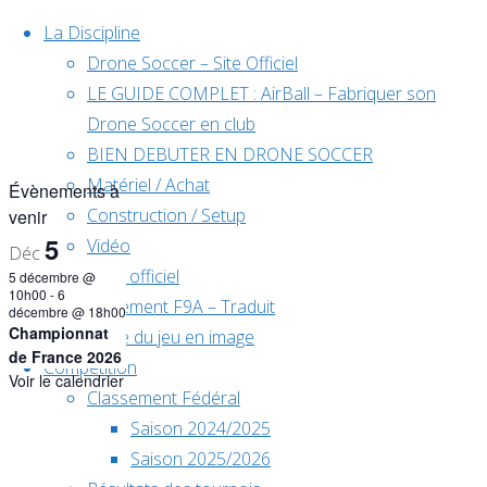
Skip to content
La Discipline
Drone Soccer – Site Officiel
LE GUIDE COMPLET : AirBall – Fabriquer son
Drone Soccer en club
BIEN DEBUTER EN DRONE SOCCER
Matériel / Achat
Évènements à
Construction / Setup
venir
5
Vidéo
Déc
Règlement officiel
5 décembre @
10h00
-
6
Règlement F9A – Traduit
décembre @ 18h00
Championnat
Règle du jeu en image
de France 2026
Compétition
Voir le calendrier
Classement Fédéral
Home
Saison 2024/2025
Évènements
Saison 2025/2026