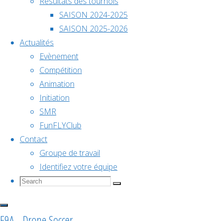
F9B
Résultats des tournois
décembre @
SAISON 2024-2025
18h00
COMPETIT
SAISON 2025-2026
Actualités
Championnat
Evènement
SMR
Compétition
de
Animation
#1 –
Initiation
SMR
France
FunFLYClub
F9B
Contact
2026
Groupe de travail
Identifiez votre équipe
Search
Search
Search
for:
Voir le
Samedi
calendrier
dernier,
F9A - Drone Soccer