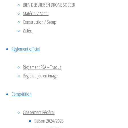
Parmi eux,
BIEN DEBUTER EN DRONE SOCCER
le
Matériel / Achat
club
Sénart
Construction / Setup
Multirotor
Vidéo
Racing –
SMR
(Corbeil-
Règlement officiel
Essonnes),
organisateur
de la
Règlement F9A – Traduit
compétition,
Règle du jeu en image
le
FUN FLY
CLUB
Compétition
Aéromodélisme
(La
Queue-en-
Classement Fédéral
Brie),
TELECOM
Saison 2024/2025
SudParis
et