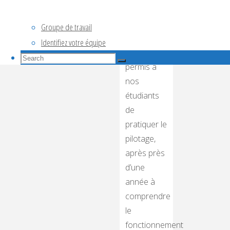
journée
très
Groupe de travail
sympathique
Identifiez votre équipe
qui a
Search
Search
permis à
for:
Search
nos
étudiants
de
pratiquer le
pilotage,
après près
d’une
année à
comprendre
le
fonctionnement