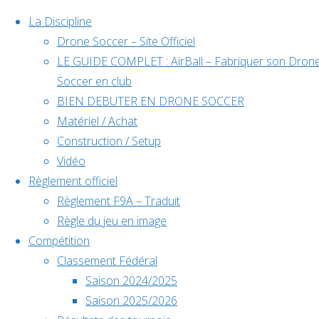
La Discipline
Drone Soccer – Site Officiel
LE GUIDE COMPLET : AirBall – Fabriquer son Dron
Skip
Soccer en club
to
BIEN DEBUTER EN DRONE SOCCER
content
Matériel / Achat
Évènements
Construction / Setup
Vidéo
Règlement officiel
à venir
Règlement F9A – Traduit
Règle du jeu en image
Compétition
Home
Compétition
Classement Fédéral
Déc
5
Back
Facebook
COMPETITIO
Saison 2024/2025
5 décembre @
to
©2024 Drone Soccer
SMR #1 –
Saison 2025/2026
10h00
-
6
Top