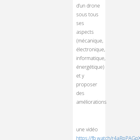
d’un drone
sous tous
ses
aspects
(mécanique,
électronique,
informatique,
énergétique)
et y
proposer
des
améliorations
une vidéo
https://fb.watch/r4aRpPAGp