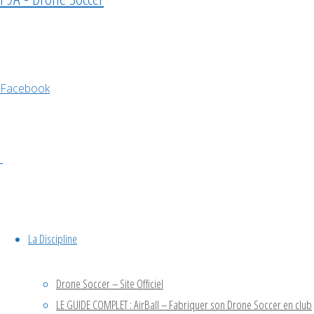
nous
avons
accueilli
dans nos
Facebook
locaux une
vingtaine
de pilotes
amateurs
de drones
pour
participer à
une
La Discipline
compétition
de Soccer
Drone Soccer – Site Officiel
Drone.
LE GUIDE COMPLET : AirBall – Fabriquer son Drone Soccer en club