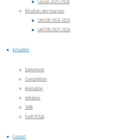
nos
Saison 2025/2026
étudiants
Résultats des tournois
de l’Icam
SAISON 2024-2025
site de
SAISON 2025-2026
Grand
Paris Sud
Actualités
en
première
Evènement
année du
Compétition
parcours
Animation
ouvert se
sont battus
Initiation
pour
SMR
décrocher
FunFLYClub
le trophée.
Contact
👏
Une