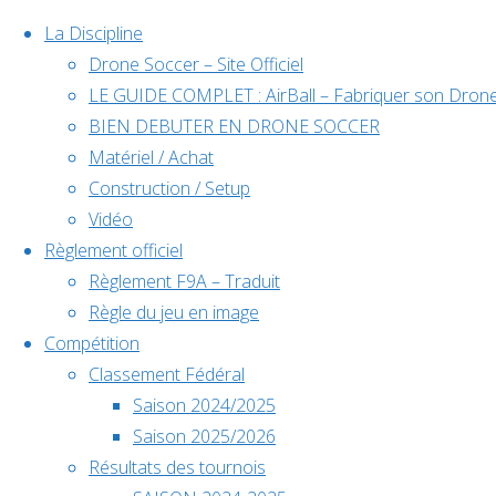
La Discipline
Drone Soccer – Site Officiel
LE GUIDE COMPLET : AirBall – Fabriquer son Drone
Skip
BIEN DEBUTER EN DRONE SOCCER
to
Matériel / Achat
content
Construction / Setup
Évènements
Vidéo
Règlement officiel
Règlement F9A – Traduit
à venir
Règle du jeu en image
Compétition
Classement Fédéral
Home
Animation
Saison 2024/2025
Déc
5
Back
Facebook
Salon du
Saison 2025/2026
5 décembre @
to
©2024 Drone Soccer
Bourget
Résultats des tournois
10h00
-
6
Top