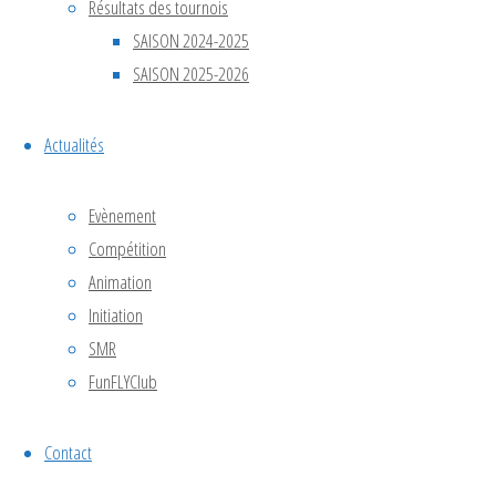
Résultats des tournois
Déc
5
SAISON 2024-2025
5 décembre @ 10h00
-
6 décembre @ 18h00
SAISON 2025-2026
Championnat de France
Actualités
2026
Evènement
Compétition
Animation
Voir le calendrier
Initiation
SMR
FunFLYClub
Articles
Contact