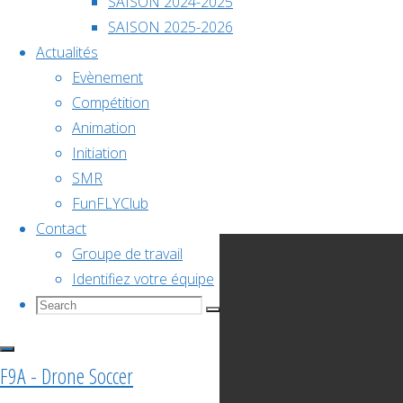
SAISON 2024-2025
décembre @
SAISON 2025-2026
Salon
18h00
Actualités
Evènement
Championnat
du
Compétition
Animation
de
Initiation
Bourget
SMR
FunFLYClub
France
Contact
Groupe de travail
2026
Identifiez votre équipe
Search
Search
Search
for:
Voir le
F9A - Drone Soccer
calendrier