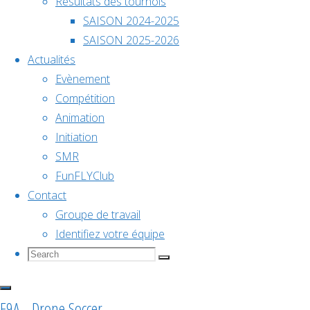
SUR
Résultats des tournois
décembre @
CHOISILLES
SAISON 2024-2025
18h00
SAISON 2025-2026
Actualités
TOURNOI
Championnat
Evènement
Compétition
CHANCEAU
de
Animation
Initiation
SMR
SUR
France
FunFLYClub
Contact
CHOISILLE
2026
Groupe de travail
Identifiez votre équipe
Search
Search
Search
for:
Voir le
CACH37
,
calendrier
compétition
F9A - Drone Soccer