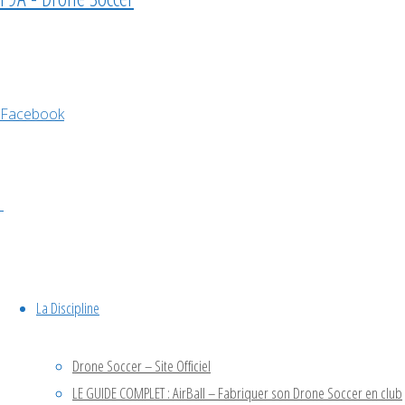
🔙 Retour
sur le
tournoi de
Drone
Facebook
Soccer à
Chanceaux-
sur-
Choisille
(37)
🏆Podium:
SMR 🥇
La Discipline
CACH37 🥈
FUN FLY
Drone Soccer – Site Officiel
CLUB 🥉
LE GUIDE COMPLET : AirBall – Fabriquer son Drone Soccer en club
TEILLÉ 1