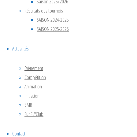
mm).
Saison 2025/2026
Nous
Résultats des tournois
avons
SAISON 2024-2025
accompagné
SAISON 2025-2026
le club de
CACH37
Actualités
dans
l’organisation
Evènement
de cet
Compétition
événement,
Animation
une belle
opportunité
Initiation
pour faire
SMR
découvrir
FunFLYClub
cette
discipline à
Contact