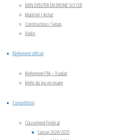
TEILLÉ 2
BIEN DEBUTER EN DRONE SOCCER
Matériel / Achat
Une
Construction / Setup
superbe
Vidéo
journée
placée
Règlement officiel
sous le
signe de la
découverte
Règlement F9A – Traduit
et du
Règle du jeu en image
partage
autour du
Compétition
Drone
Soccer
Classement Fédéral
catégorie
Saison 2024/2025
F9A-B (200