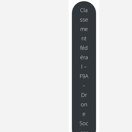
Cla
sse
me
nt
féd
éra
l –
F9A
–
Dr
on
e
Soc