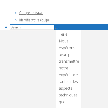
de
nouveaux
Groupe de travail
clubs,
Identifiez votre équipe
notamment
Search
celui de
Search
for:
Teillé.
Search
Nous
espérons
avoir pu
transmettre
notre
expérience,
tant sur les
aspects
techniques
que