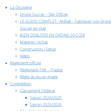
La Discipline
Drone Soccer – Site Officiel
LE GUIDE COMPLET : AirBall – Fabriquer son Dron
Skip
Soccer en club
to
BIEN DEBUTER EN DRONE SOCCER
content
Matériel / Achat
Évènements
Construction / Setup
Vidéo
Règlement officiel
à venir
Règlement F9A – Traduit
Règle du jeu en image
Compétition
Home
Compétition
Classement Fédéral
Déc
5
Back
Facebook
TOURNOI
Saison 2024/2025
5 décembre @
to
©2024 Drone Soccer
CHANCEAUX
Saison 2025/2026
10h00
-
6
Top