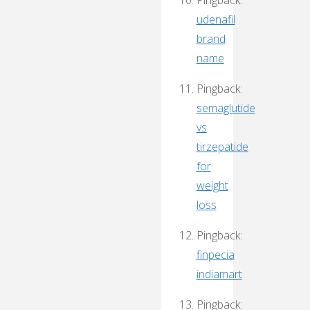
udenafil
brand
name
Pingback:
semaglutide
vs
tirzepatide
for
weight
loss
Pingback:
finpecia
indiamart
Pingback: