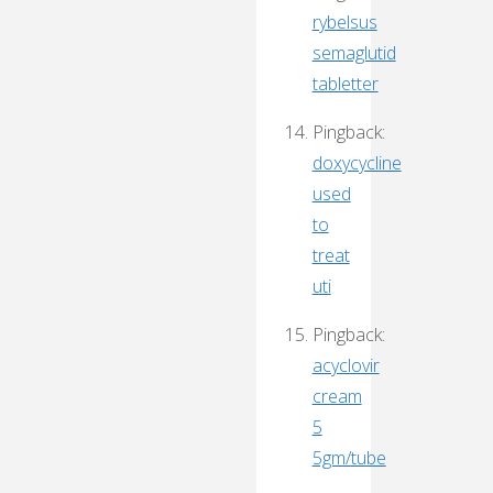
rybelsus
semaglutid
tabletter
Pingback:
doxycycline
used
to
treat
uti
Pingback:
acyclovir
cream
5
5gm/tube