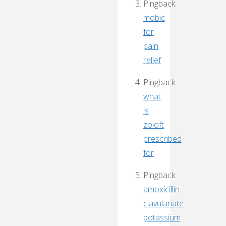
Pingback:
mobic
for
pain
relief
Pingback:
what
is
zoloft
prescribed
for
Pingback:
amoxicillin
clavulanate
potassium