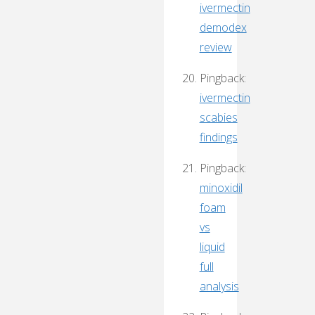
ivermectin
demodex
review
Pingback:
ivermectin
scabies
findings
Pingback:
minoxidil
foam
vs
liquid
full
analysis