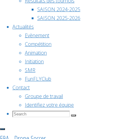
représentera
Résultats des tournois
10h00
-
6
la France
SAISON 2024-2025
décembre @
aux
SAISON 2025-2026
18h00
Mondiaux
Actualités
de Drone
Evènement
Championnat
SoccerShangh
Compétition
(Chine) —
Animation
Officiel
15–18
de
Initiation
novembre
SMR
—
2025
FunFLYClub
France
Contact
Groupe de travail
SMR
2026
Identifiez votre équipe
Search
Search
Search
représente
for:
Voir le
F9A - Drone Soccer