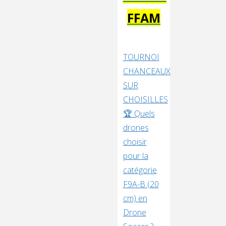
FFAM
TOURNOI
CHANCEAUX
SUR
CHOISILLES
🏆 Quels
drones
choisir
pour la
catégorie
F9A-B (20
cm) en
Drone