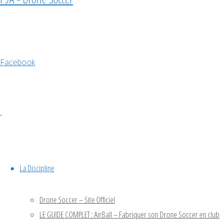
calendrier
la
France
Facebook
aux
Mondiaux
de
La Discipline
Drone
Drone Soccer – Site Officiel
LE GUIDE COMPLET : AirBall – Fabriquer son Drone Soccer en club