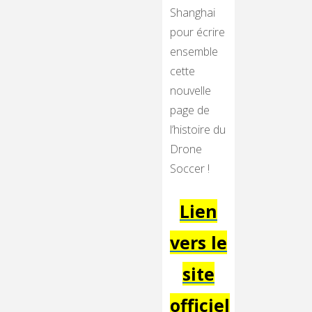
Shanghai
pour écrire
ensemble
cette
nouvelle
page de
l’histoire du
Drone
Soccer !
Lien
vers le
site
officiel