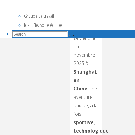
Championnat
du Monde
Groupe de travail
de Drone
Identifiez votre équipe
Soccer
, qui
Search
se tiendra
Search
for:
Search
en
novembre
2025 à
Shanghai,
en
Chine
.Une
aventure
unique, à la
fois
sportive,
technologique