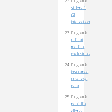
Pingback:
sildenafil
GI
interaction
Pingback:
orlistat
medical
exclusions
Pingback:
insurance
coverage
data
Pingback:
penicillin
allergy