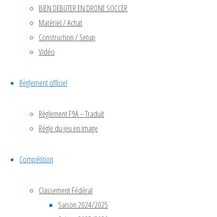
SoccerShan
BIEN DEBUTER EN DRONE SOCCER
Matériel / Achat
(Chine)
Construction / Setup
Vidéo
—
Règlement officiel
15–
Règlement F9A – Traduit
Règle du jeu en image
18
Compétition
novembre
Classement Fédéral
Saison 2024/2025
2025