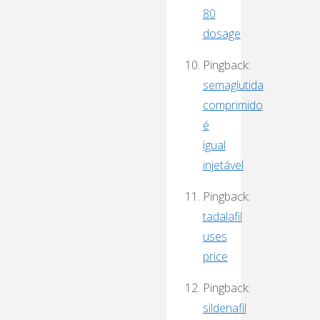
80
dosage
Pingback:
semaglutida
comprimido
é
igual
injetável
Pingback:
tadalafil
uses
price
Pingback:
sildenafil