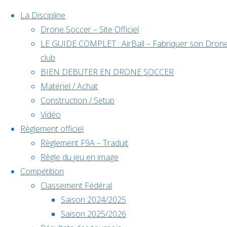
La Discipline
Drone Soccer – Site Officiel
LE GUIDE COMPLET : AirBall – Fabriquer son Dron
Skip
club
to
BIEN DEBUTER EN DRONE SOCCER
content
Matériel / Achat
Construction / Setup
Évènements
Vidéo
Règlement officiel
Règlement F9A – Traduit
à venir
Règle du jeu en image
Compétition
Home
Compétition
Classement Fédéral
Back
Facebook
Officiel —
Saison 2024/2025
Déc
5
to
©2024 Drone Soccer
SMR
Saison 2025/2026
5 décembre @
Top