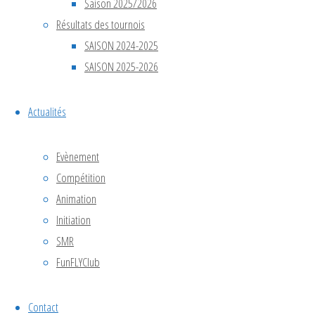
Saison 2025/2026
Résultats des tournois
SAISON 2024-2025
equipedefrance
,
SAISON 2025-2026
WorldCUP
Nous
Actualités
avons
l’immense
Evènement
fierté
Compétition
d’avoir été
Animation
sélectionnés
Initiation
en Équipe
SMR
de France
FunFLYClub
pour
participer
au
1er
Contact