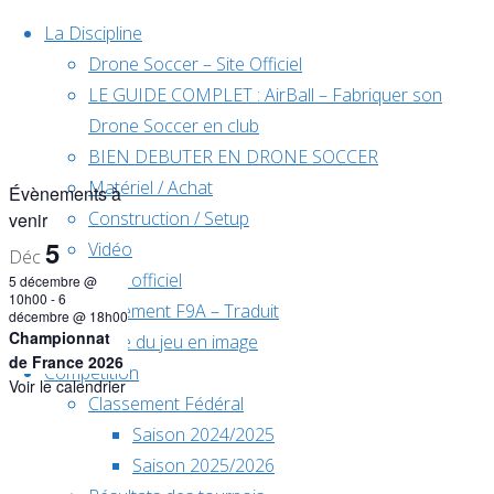
Skip to content
La Discipline
Drone Soccer – Site Officiel
LE GUIDE COMPLET : AirBall – Fabriquer son
Drone Soccer en club
BIEN DEBUTER EN DRONE SOCCER
Matériel / Achat
Évènements à
Construction / Setup
venir
5
Vidéo
Déc
Règlement officiel
5 décembre @
10h00
-
6
Règlement F9A – Traduit
décembre @ 18h00
Championnat
Règle du jeu en image
de France 2026
Compétition
Voir le calendrier
Classement Fédéral
Home
Saison 2024/2025
Évènements
Saison 2025/2026