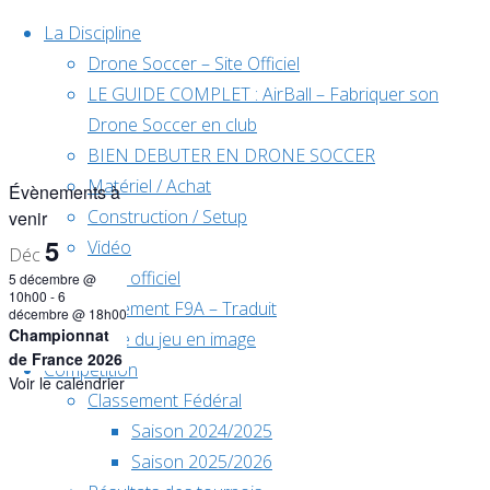
Skip to content
La Discipline
Drone Soccer – Site Officiel
LE GUIDE COMPLET : AirBall – Fabriquer son
Drone Soccer en club
BIEN DEBUTER EN DRONE SOCCER
Matériel / Achat
Évènements à
Construction / Setup
venir
5
Vidéo
Déc
Règlement officiel
5 décembre @
10h00
-
6
Règlement F9A – Traduit
décembre @ 18h00
Championnat
Règle du jeu en image
de France 2026
Compétition
Voir le calendrier
Classement Fédéral
Home
Saison 2024/2025
Évènements
Saison 2025/2026