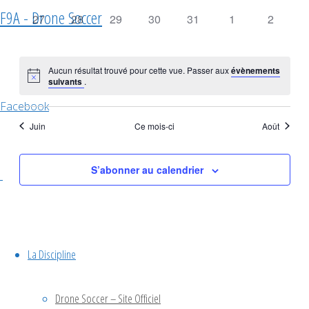
F9A - Drone Soccer
0
0
0
0
0
0
0
27
28
29
30
31
1
2
évènement,
évènement,
évènement,
évènement,
évènement,
évènement,
évèneme
Aucun résultat trouvé pour cette vue. Passer aux
évènements
suivants
.
Facebook
Juin
Ce mois-ci
Août
S’abonner au calendrier
La Discipline
Back to Top
Facebook
Drone Soccer – Site Officiel