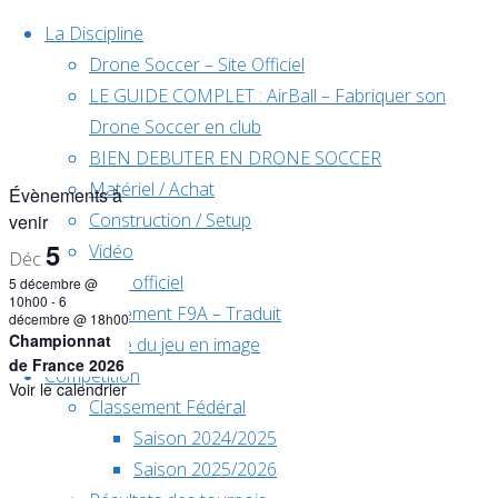
Skip to content
La Discipline
Drone Soccer – Site Officiel
LE GUIDE COMPLET : AirBall – Fabriquer son
Drone Soccer en club
BIEN DEBUTER EN DRONE SOCCER
Matériel / Achat
Évènements à
Construction / Setup
venir
5
Vidéo
Déc
Règlement officiel
5 décembre @
10h00
-
6
Règlement F9A – Traduit
décembre @ 18h00
Championnat
Règle du jeu en image
de France 2026
Compétition
Voir le calendrier
Classement Fédéral
Home
Saison 2024/2025
Évènements
Saison 2025/2026