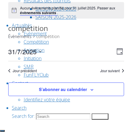
Résultats des tournois
Aucun évènements planifié pour 31 juillet 2025. Passer aux
SAISON 2024-2025
évènements suivants
.
SAISON 2025-2026
Actualités
compétition
Evènement
Évènements
compétition
Compétition
31/7/2025
Animation
Nav
Nav
Jour
Initiation
Sélectionnez
SMR
une
Jour précédent
Jour suivant
de
FunFLYClub
par
date.
Contact
S’abonner au calendrier
Groupe de travail
vue
cons
Identifiez votre équipe
Search
Év
Search for:
Search