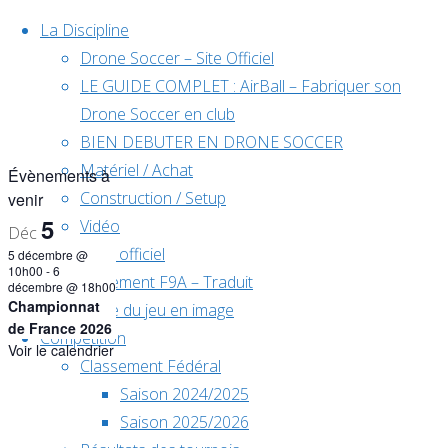
Skip to content
La Discipline
Drone Soccer – Site Officiel
LE GUIDE COMPLET : AirBall – Fabriquer son
Drone Soccer en club
BIEN DEBUTER EN DRONE SOCCER
Matériel / Achat
Évènements à
Construction / Setup
venir
5
Vidéo
Déc
Règlement officiel
5 décembre @
10h00
-
6
Règlement F9A – Traduit
décembre @ 18h00
Championnat
Règle du jeu en image
de France 2026
Compétition
Voir le calendrier
Classement Fédéral
Home
Saison 2024/2025
Évènements
Saison 2025/2026