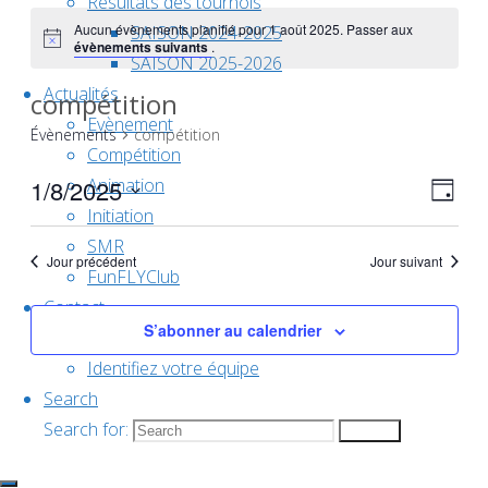
Résultats des tournois
Aucun évènements planifié pour 1 août 2025. Passer aux
SAISON 2024-2025
évènements suivants
.
SAISON 2025-2026
Actualités
compétition
Evènement
Évènements
compétition
Compétition
1/8/2025
Animation
Nav
Nav
Jour
Initiation
Sélectionnez
SMR
une
Jour précédent
Jour suivant
de
FunFLYClub
par
date.
Contact
S’abonner au calendrier
Groupe de travail
vue
cons
Identifiez votre équipe
Search
Év
Search for:
Search