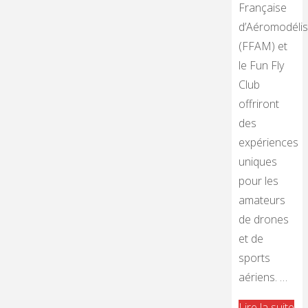
Française
d’Aéromodéli
(FFAM) et
le Fun Fly
Club
offriront
des
expériences
uniques
pour les
amateurs
de drones
et de
sports
aériens. …
"L
Lire la suite