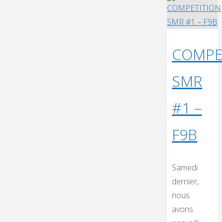
COMPE
SMR
#1 –
F9B
Samedi
dernier,
nous
avons