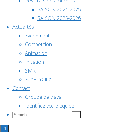
Résultats des tournois
SAISON 2024-2025
SAISON 2025-2026
Il n’y a
Actualités
pas
Evènement
d’évènements
Résulta
Compétition
à venir.
Animation
du
Initiation
SMR
tournoi
FunFLYClub
Contact
de
Groupe de travail
Identifiez votre équipe
drone
Search
Search
Search
for:
soccer