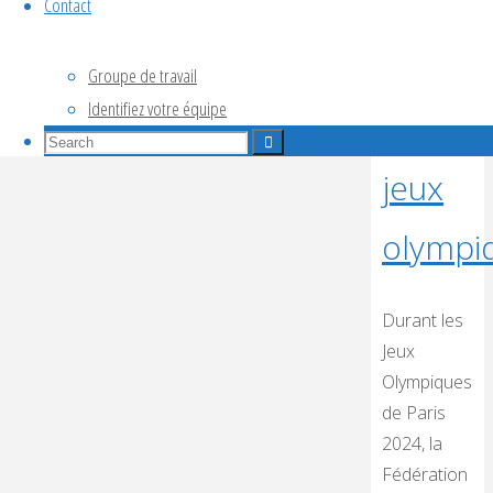
Fly
Contact
Club
Groupe de travail
Identifiez votre équipe
au
Search
Search
for:
jeux
Search
olympi
Durant les
Jeux
Olympiques
de Paris
2024, la
Fédération