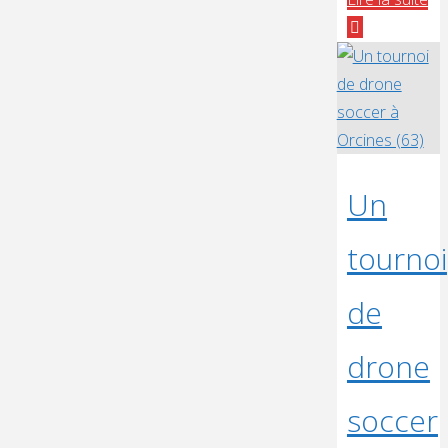
FF
et
le
Fu
Fly
Cl
au
Un
je
tournoi
ol
de
drone
soccer