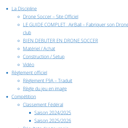
La Discipline
Drone Soccer – Site Officiel
LE GUIDE COMPLET : AirBall – Fabriquer son Dron
Skip
club
to
BIEN DEBUTER EN DRONE SOCCER
content
Matériel / Achat
Évènements
Construction / Setup
Vidéo
Règlement officiel
à venir
Règlement F9A – Traduit
Règle du jeu en image
Compétition
Classement Fédéral
Back
Saison 2024/2025
to
Saison 2025/2026
Évènements à venir
Top