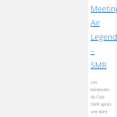
Par
Meetin
Air
Legend
–
SMR
Les
bénévoles
du Club
SMR après
une dure