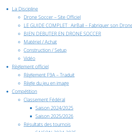
La Discipline
Drone Soccer – Site Officiel
LE GUIDE COMPLET : AirBall – Fabriquer son Drone
Skip
BIEN DEBUTER EN DRONE SOCCER
to
Matériel / Achat
content
Construction / Setup
Évènements à venir
Vidéo
Règlement officiel
Règlement F9A – Traduit
Règle du jeu en image
Déc
5
Compétition
5 décembre @ 10h00
-
6 décembre @ 18h00
Classement Fédéral
Home
2025
Saison 2024/2025
Back
Championnat de France
Saison 2025/2026
to
Résultats des tournois
Top