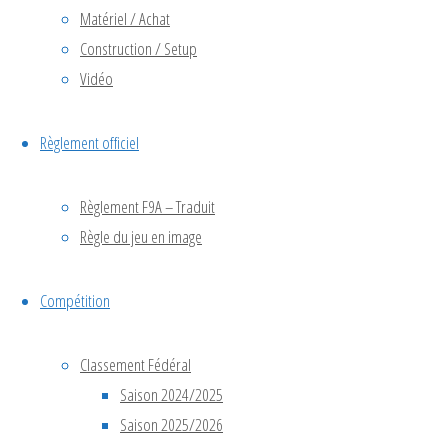
février 2023
Matériel / Achat
janvier 2023
Construction / Setup
novembre 2022
Vidéo
septembre 2022
septembre 2019
Règlement officiel
Facebook
©2024 Drone Soccer
Règlement F9A – Traduit
Règle du jeu en image
Compétition
Classement Fédéral
Saison 2024/2025
Saison 2025/2026