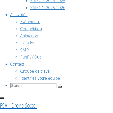
An
Évènements à venir
SAISON 2024-2025
2026
SAISON 2025-2026
Actualités
Evènement
Déc
5
Voir le calendrier
Compétition
5 décembre @ 10h00
-
6 décembre @ 18h00
Animation
Initiation
Championnat de France
SMR
FunFLYClub
Contact
2026
Groupe de travail
Identifiez votre équipe
Search
Search
Search
Voir le calendrier
for:
F9A - Drone Soccer
Articles