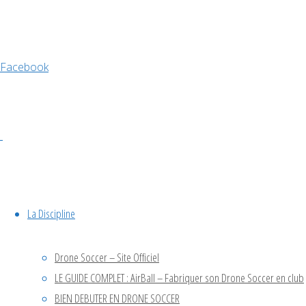
avril 2026
Facebook
décembre 2025
novembre 2025
octobre 2025
septembre 2025
juin 2025
avril 2025
octobre 2024
juillet 2024
La Discipline
mai 2024
octobre 2023
Drone Soccer – Site Officiel
juin 2023
LE GUIDE COMPLET : AirBall – Fabriquer son Drone Soccer en club
avril 2023
BIEN DEBUTER EN DRONE SOCCER