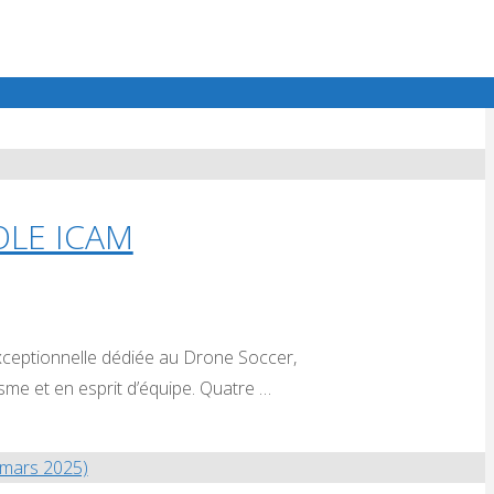
Choisille (37) 🏆Podium:SMR 🥇CACH37 🥈FUN
 le signe de la découverte et …
OLE ICAM
exceptionnelle dédiée au Drone Soccer,
me et en esprit d’équipe. Quatre …