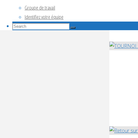
Groupe de travail
Identifiez votre équipe
Search
Search
for:
Search