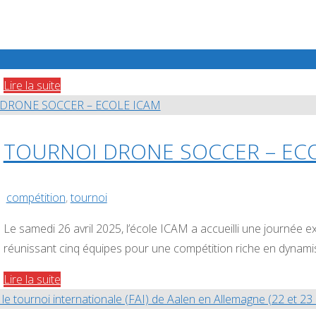
CACH37
,
compétition
aux
Mondiaux
🔙 Retour sur le tournoi de Drone Soccer à Chanceaux-sur-
de
FLY CLUB 🥉TEILLÉ 1TEILLÉ 2 Une superbe journée placée sous
Drone
"TOURNOI
Lire la suite
SoccerShanghai
CHANCEAUX
(Chine)
SUR
—
CHOISILLES"
TOURNOI DRONE SOCCER – EC
15–
18
novembre
compétition
,
tournoi
2025"
Le samedi 26 avril 2025, l’école ICAM a accueilli une journée 
réunissant cinq équipes pour une compétition riche en dynamis
"TOURNOI
Lire la suite
DRONE