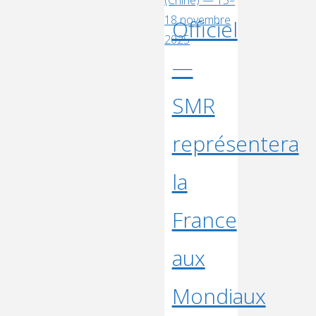
(20
Officiel
cm)
en
—
Drone
Soccer
SMR
?"
représentera
la
France
aux
Mondiaux