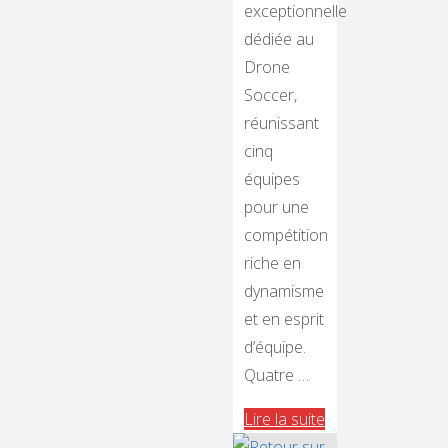
exceptionnelle
dédiée au
Drone
Soccer,
réunissant
cinq
équipes
pour une
compétition
riche en
dynamisme
et en esprit
d’équipe.
Quatre …
"TOURNOI
Lire la suite
DRONE