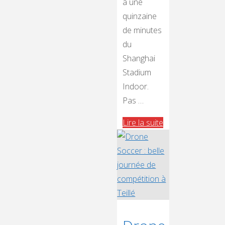
à une
quinzaine
de minutes
du
Shanghai
Stadium
Indoor.
Pas …
"RÉCAP
Lire la suite
COMPLET
DU
CHAMPIONNAT
DU
MONDE
DE
DRONE