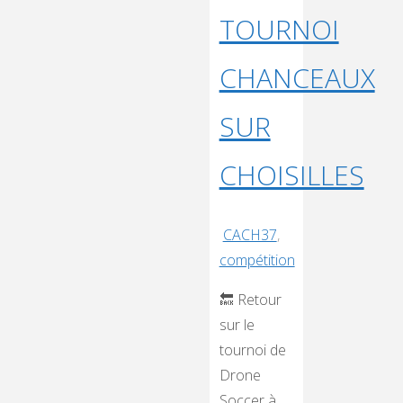
aux
TOURNOI
Mondiaux
CHANCEAUX
de
Drone
SUR
SoccerShanghai
(Chine)
CHOISILLES
—
15–
18
CACH37
,
novembre
compétition
2025"
🔙 Retour
sur le
tournoi de
Drone
Soccer à