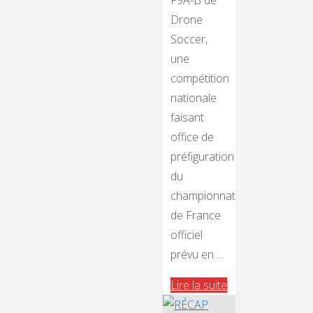
F9A-B de
Drone
Soccer,
une
compétition
nationale
faisant
office de
préfiguration
du
championnat
de France
officiel
prévu en …
"Trophée
Lire la suite
de