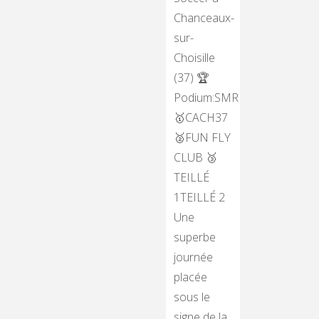
Chanceaux-
sur-
Choisille
(37) 🏆
Podium:SMR
🥇CACH37
🥈FUN FLY
CLUB 🥉
TEILLÉ
1TEILLÉ 2
Une
superbe
journée
placée
sous le
signe de la