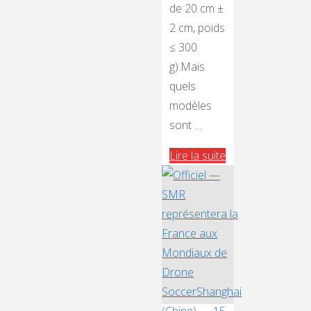
de 20 cm ±
2 cm, poids
≤ 300
g).Mais
quels
modèles
sont …
"🏆
Lire la suite
Quels
drones
choisir
pour
la
catégorie
F9A-
B