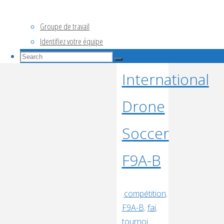
avril
Paris
2026"
Groupe de travail
Identifiez votre équipe
Open
Search
Search
for:
Search
International
Drone
Soccer
F9A-B
compétition
,
F9A-B
,
fai
,
tournoi