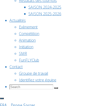
Résultats des tournois
décembre @
SAISON 2024-2025
18h00
SAISON 2025-2026
Vincent
Actualités
Championnat
Evènement
Compétition
de
Animation
Initiation
SMR
France
FunFLYClub
Contact
2026
Groupe de travail
🏆
Identifiez votre équipe
Search
Search
Tournoi
Search
for:
Voir le
National
calendrier
F9A - Drone Soccer