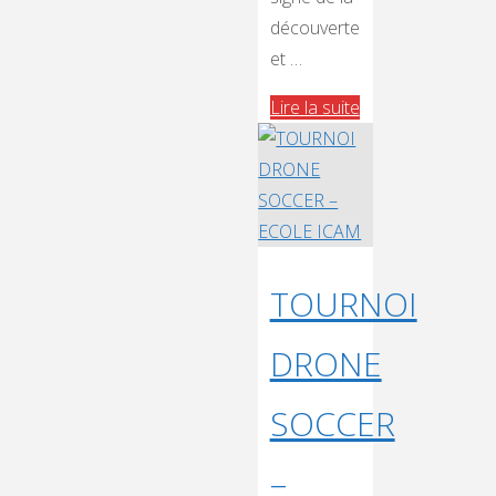
découverte
et …
"TOURNOI
Lire la suite
CHANCEAUX
SUR
CHOISILLES"
TOURNOI
DRONE
SOCCER
–