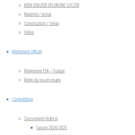
BIEN DEBUTER EN DRONE SOCCER
📍 La
Matériel / Achat
Membrolle-
Construction / Setup
sur-
Vidéo
Choisille
(près de
Tours) Le
Règlement officiel
samedi 25
avril 2026
Règlement F9A – Traduit
s’est tenu
Règle du jeu en image
un tournoi
national de
Compétition
Drone
Soccer à
La
Classement Fédéral
Membrolle-
Saison 2024/2025
sur-