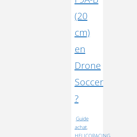
(20
cm)
en
Drone
Soccer
?
Guide
achat
,
HELICORACING
,