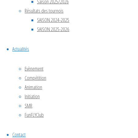
Saison 2025/2026
Choisille,
Résultats des tournois
près de
SAISON 2024-2025
Tours.
SAISON 2025-2026
Cette
compétition,
Actualités
comptant
pour le …
Evènement
"🏆
Lire la suite
Compétition
Tournoi
Animation
National
Initiation
de
SMR
Drone
FunFLYClub
Soccer
–
25
🏆
Contact