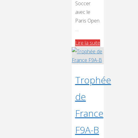
Soccer
avec le
Paris Open
…
"🏆
Lire la suite
Paris
Open
International
Drone
Trophée
Soccer
de
F9A-
B"
France
F9A-B