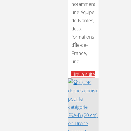
notamment
une équipe
de Nantes,
deux
formations
d’Île-de-
France,
une …
"Drone
Lire la suite
Soccer
:
belle
journée
de
compétition