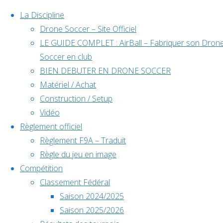
La Discipline
Drone Soccer – Site Officiel
LE GUIDE COMPLET : AirBall – Fabriquer son Dron
Skip
Soccer en club
to
BIEN DEBUTER EN DRONE SOCCER
content
Matériel / Achat
Évènements
Construction / Setup
Vidéo
Règlement officiel
à venir
Règlement F9A – Traduit
Règle du jeu en image
Compétition
Home
Articles
Classement Fédéral
Déc
5
Back
Facebook
posted by
Saison 2024/2025
5 décembre @
to
©2024 Drone Soccer
Vincent
Saison 2025/2026
10h00
-
6
Author:
Top