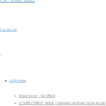
de
Drone
Facebook
Soccer
– 25
avril
2026
La Discipline
CACH37
,
compétition
,
Drone Soccer – Site Officiel
tournoi
LE GUIDE COMPLET : AirBall – Fabriquer son Drone Soccer en club