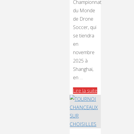
Championnat
du Monde
de Drone
Soccer, qui
se tiendra
en
novembre
2025 à
Shanghai,
en …
"Officiel
Lire la suite
—
SMR
représentera
la
France