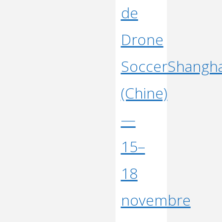
de
Drone
SoccerShangha
(Chine)
—
15–
18
novembre