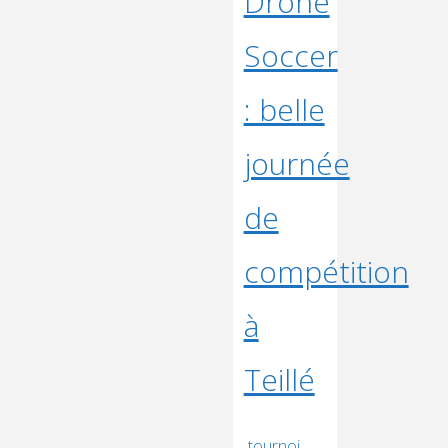
Drone
SOCCER
Soccer
À
SHANGHAI
: belle
–
2025"
journée
de
compétition
à
Teillé
tournoi