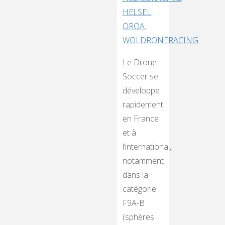
HELSEL
,
ORQA
,
WOLDRONERACING
Le Drone
Soccer se
développe
rapidement
en France
et à
l’international,
notamment
dans la
catégorie
F9A-B
(sphères